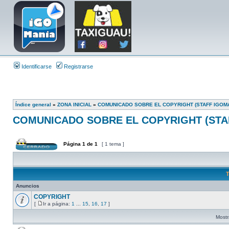
Identificarse
Registrarse
Índice general
»
ZONA INICIAL
»
COMUNICADO SOBRE EL COPYRIGHT (STAFF IGOMA
COMUNICADO SOBRE EL COPYRIGHT (STA
Página
1
de
1
[ 1 tema ]
T
Anuncios
COPYRIGHT
[
Ir a página:
1
...
15
,
16
,
17
]
Mostr