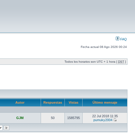
FAQ
Fecha actual 08 Ago 2026 00:24
Todos los horarios son UTC + 1 hora [
DST
]
Autor
Respuestas
Vistas
Último mensaje
22 Jul 2018 11:35
GJM
50
1585795
pumuky2004