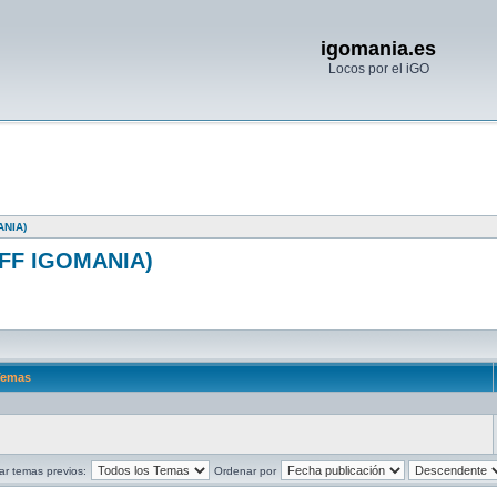
igomania.es
Locos por el iGO
NIA)
FF IGOMANIA)
emas
ar temas previos:
Ordenar por