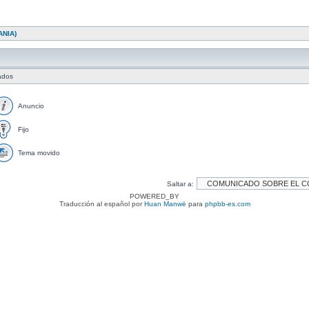
NIA)
tados
Anuncio
Fijo
Tema movido
Saltar a:
POWERED_BY
Traducción al español por
Huan Manwë
para
phpbb-es.com