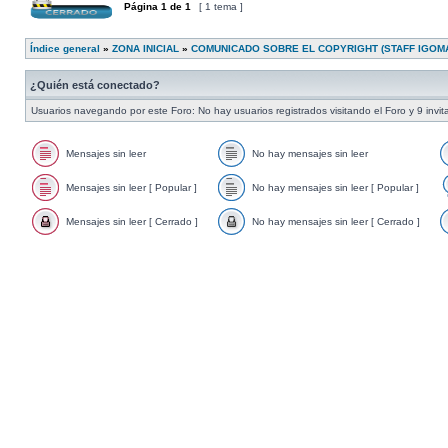
Página
1
de
1
[ 1 tema ]
Índice general
»
ZONA INICIAL
»
COMUNICADO SOBRE EL COPYRIGHT (STAFF IGOMA
¿Quién está conectado?
Usuarios navegando por este Foro: No hay usuarios registrados visitando el Foro y 9 invi
Mensajes sin leer
No hay mensajes sin leer
Mensajes sin leer [ Popular ]
No hay mensajes sin leer [ Popular ]
Mensajes sin leer [ Cerrado ]
No hay mensajes sin leer [ Cerrado ]