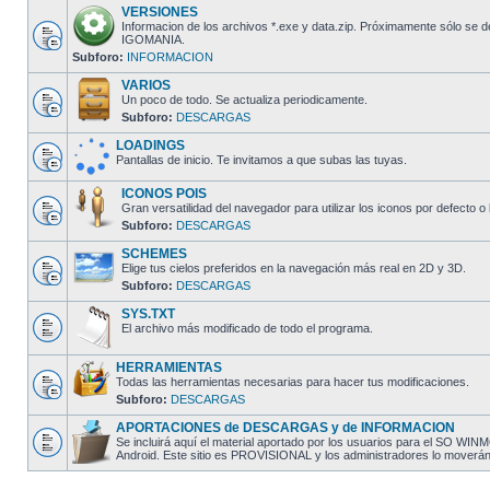
VERSIONES
Informacion de los archivos *.exe y data.zip. Próximamente sólo se 
IGOMANIA.
Subforo:
INFORMACION
VARIOS
Un poco de todo. Se actualiza periodicamente.
Subforo:
DESCARGAS
LOADINGS
Pantallas de inicio. Te invitamos a que subas las tuyas.
ICONOS POIS
Gran versatilidad del navegador para utilizar los iconos por defecto o 
Subforo:
DESCARGAS
SCHEMES
Elige tus cielos preferidos en la navegación más real en 2D y 3D.
Subforo:
DESCARGAS
SYS.TXT
El archivo más modificado de todo el programa.
HERRAMIENTAS
Todas las herramientas necesarias para hacer tus modificaciones.
Subforo:
DESCARGAS
APORTACIONES de DESCARGAS y de INFORMACION
Se incluirá aquí el material aportado por los usuarios para el SO W
Android. Este sitio es PROVISIONAL y los administradores lo moverán al