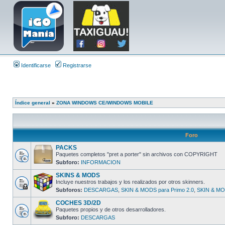
Identificarse
Registrarse
Índice general
»
ZONA WINDOWS CE/WINDOWS MOBILE
Foro
PACKS
Paquetes completos "pret a porter" sin archivos con COPYRIGHT
Subforo:
INFORMACION
SKINS & MODS
Incluye nuestros trabajos y los realizados por otros skinners.
Subforos:
DESCARGAS
,
SKIN & MODS para Primo 2.0
,
SKIN & MOD
COCHES 3D/2D
Paquetes propios y de otros desarrolladores.
Subforo:
DESCARGAS