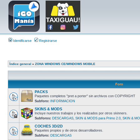
Identificarse
Registrarse
Índice general
»
ZONA WINDOWS CE/WINDOWS MOBILE
Foro
PACKS
Paquetes completos "pret a porter" sin archivos con COPYRIGHT
Subforo:
INFORMACION
SKINS & MODS
Incluye nuestros trabajos y los realizados por otros skinners.
Subforos:
DESCARGAS
,
SKIN & MODS para Primo 2.0
,
SKIN & MOD
COCHES 3D/2D
Paquetes propios y de otros desarrolladores.
Subforo:
DESCARGAS