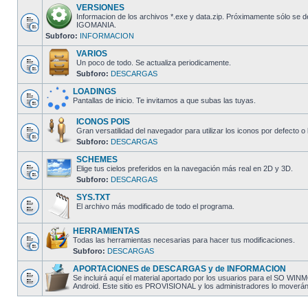
VERSIONES
Informacion de los archivos *.exe y data.zip. Próximamente sólo se 
IGOMANIA.
Subforo:
INFORMACION
VARIOS
Un poco de todo. Se actualiza periodicamente.
Subforo:
DESCARGAS
LOADINGS
Pantallas de inicio. Te invitamos a que subas las tuyas.
ICONOS POIS
Gran versatilidad del navegador para utilizar los iconos por defecto o 
Subforo:
DESCARGAS
SCHEMES
Elige tus cielos preferidos en la navegación más real en 2D y 3D.
Subforo:
DESCARGAS
SYS.TXT
El archivo más modificado de todo el programa.
HERRAMIENTAS
Todas las herramientas necesarias para hacer tus modificaciones.
Subforo:
DESCARGAS
APORTACIONES de DESCARGAS y de INFORMACION
Se incluirá aquí el material aportado por los usuarios para el SO W
Android. Este sitio es PROVISIONAL y los administradores lo moverán al