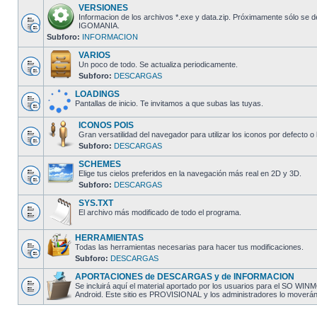
VERSIONES
Informacion de los archivos *.exe y data.zip. Próximamente sólo se 
IGOMANIA.
Subforo:
INFORMACION
VARIOS
Un poco de todo. Se actualiza periodicamente.
Subforo:
DESCARGAS
LOADINGS
Pantallas de inicio. Te invitamos a que subas las tuyas.
ICONOS POIS
Gran versatilidad del navegador para utilizar los iconos por defecto o 
Subforo:
DESCARGAS
SCHEMES
Elige tus cielos preferidos en la navegación más real en 2D y 3D.
Subforo:
DESCARGAS
SYS.TXT
El archivo más modificado de todo el programa.
HERRAMIENTAS
Todas las herramientas necesarias para hacer tus modificaciones.
Subforo:
DESCARGAS
APORTACIONES de DESCARGAS y de INFORMACION
Se incluirá aquí el material aportado por los usuarios para el SO W
Android. Este sitio es PROVISIONAL y los administradores lo moverán al