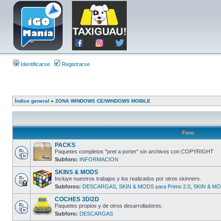
Identificarse
Registrarse
Índice general
»
ZONA WINDOWS CE/WINDOWS MOBILE
Foro
PACKS
Paquetes completos "pret a porter" sin archivos con COPYRIGHT
Subforo:
INFORMACION
SKINS & MODS
Incluye nuestros trabajos y los realizados por otros skinners.
Subforos:
DESCARGAS
,
SKIN & MODS para Primo 2.0
,
SKIN & MOD
COCHES 3D/2D
Paquetes propios y de otros desarrolladores.
Subforo:
DESCARGAS