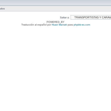
tados
Saltar a:
POWERED_BY
Traducción al español por
Huan Manwë
para
phpbb-es.com