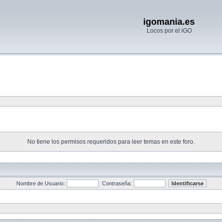
igomania.es
Locos por el iGO
No tiene los permisos requeridos para leer temas en este foro.
Nombre de Usuario:
Contraseña: