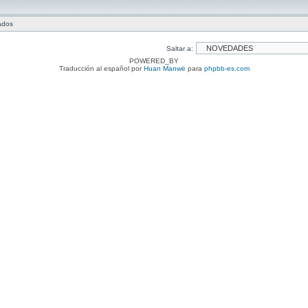
tados
Saltar a:
POWERED_BY
Traducción al español por
Huan Manwë
para
phpbb-es.com