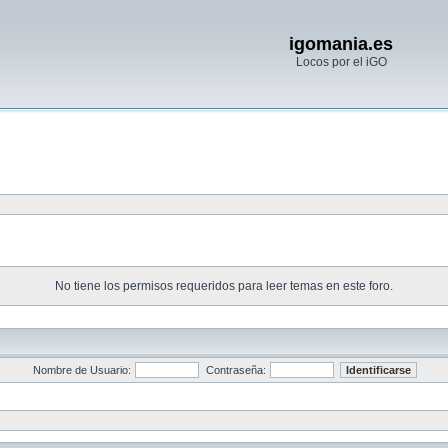
igomania.es
Locos por el iGO
No tiene los permisos requeridos para leer temas en este foro.
Nombre de Usuario:
Contraseña: