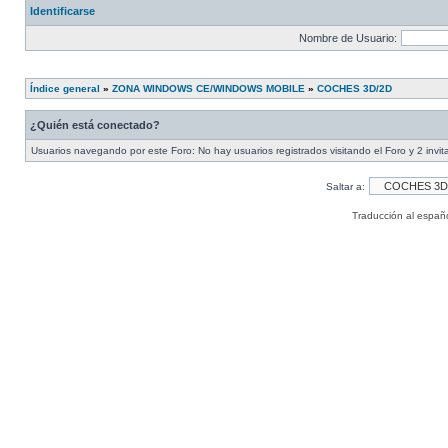
Identificarse
Nombre de Usuario:
Índice general
»
ZONA WINDOWS CE/WINDOWS MOBILE
»
COCHES 3D/2D
¿Quién está conectado?
Usuarios navegando por este Foro: No hay usuarios registrados visitando el Foro y 2 invi
Saltar a:
Traducción al españ