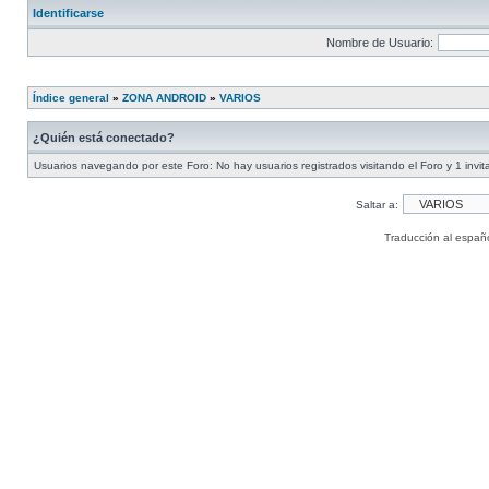
Identificarse
Nombre de Usuario:
Índice general
»
ZONA ANDROID
»
VARIOS
¿Quién está conectado?
Usuarios navegando por este Foro: No hay usuarios registrados visitando el Foro y 1 invit
Saltar a:
Traducción al españ