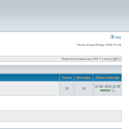
FAQ
Fecha actual 08 Ago 2026 07:44
Todos los horarios son UTC + 1 hora [
DST
]
Temas
Mensajes
Último mensaje
11 Dic 2013 12:28
10
10
elastor