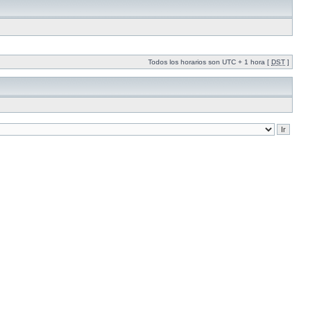
Todos los horarios son UTC + 1 hora [
DST
]