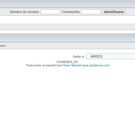
Nombre de Usuario:
Contraseña:
tados
Saltar a:
POWERED_BY
Traducción al español por
Huan Manwë
para
phpbb-es.com