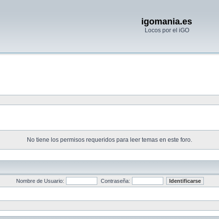
igomania.es
Locos por el iGO
No tiene los permisos requeridos para leer temas en este foro.
Nombre de Usuario:
Contraseña: