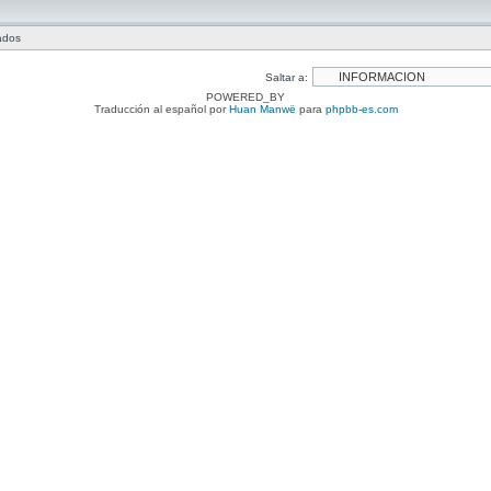
tados
Saltar a:
POWERED_BY
Traducción al español por
Huan Manwë
para
phpbb-es.com