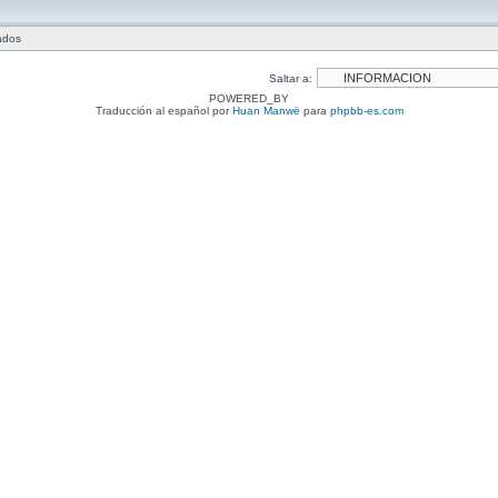
tados
Saltar a:
POWERED_BY
Traducción al español por
Huan Manwë
para
phpbb-es.com