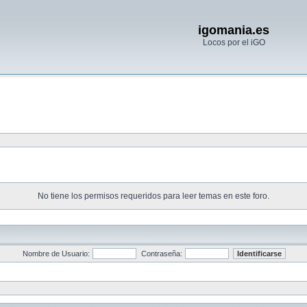
igomania.es
Locos por el iGO
No tiene los permisos requeridos para leer temas en este foro.
Nombre de Usuario:
Contraseña: