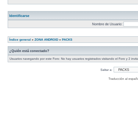
Identificarse
Nombre de Usuario:
Índice general
»
ZONA ANDROID
»
PACKS
¿Quién está conectado?
Usuarios navegando por este Foro: No hay usuarios registrados visitando el Foro y 2 invi
Saltar a:
Traducción al españ