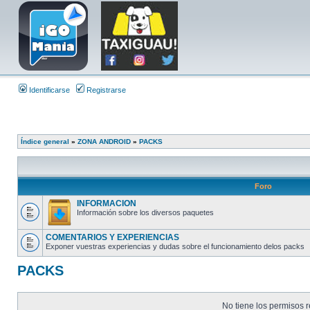
Identificarse
Registrarse
Índice general
»
ZONA ANDROID
»
PACKS
Foro
INFORMACION
Información sobre los diversos paquetes
COMENTARIOS Y EXPERIENCIAS
Exponer vuestras experiencias y dudas sobre el funcionamiento delos packs
PACKS
No tiene los permisos r