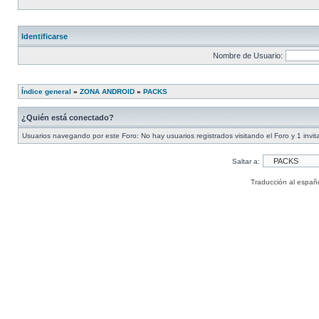
Identificarse
Nombre de Usuario:
Índice general
»
ZONA ANDROID
»
PACKS
¿Quién está conectado?
Usuarios navegando por este Foro: No hay usuarios registrados visitando el Foro y 1 invit
Saltar a:
Traducción al españ