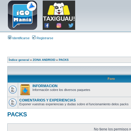
Identificarse
Registrarse
Índice general
»
ZONA ANDROID
»
PACKS
Foro
INFORMACION
Información sobre los diversos paquetes
COMENTARIOS Y EXPERIENCIAS
Exponer vuestras experiencias y dudas sobre el funcionamiento delos packs
PACKS
No tiene los permisos r