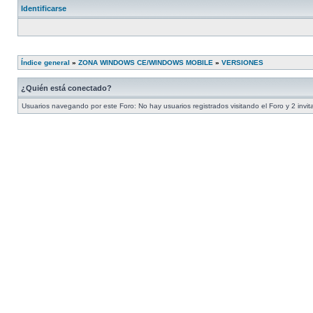
Identificarse
Índice general
»
ZONA WINDOWS CE/WINDOWS MOBILE
»
VERSIONES
¿Quién está conectado?
Usuarios navegando por este Foro: No hay usuarios registrados visitando el Foro y 2 invi