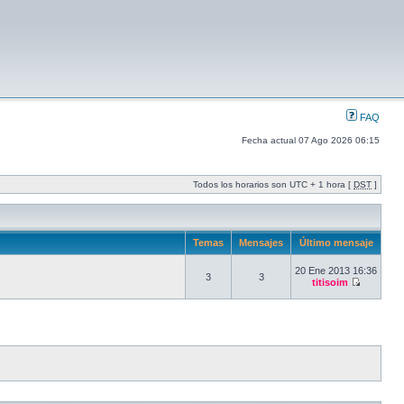
FAQ
Fecha actual 07 Ago 2026 06:15
Todos los horarios son UTC + 1 hora [
DST
]
Temas
Mensajes
Último mensaje
20 Ene 2013 16:36
3
3
titisoim