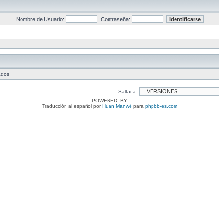
Nombre de Usuario:
Contraseña:
tados
Saltar a:
POWERED_BY
Traducción al español por
Huan Manwë
para
phpbb-es.com