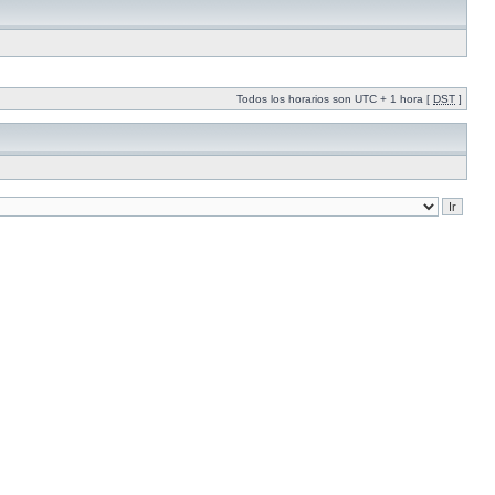
Todos los horarios son UTC + 1 hora [
DST
]