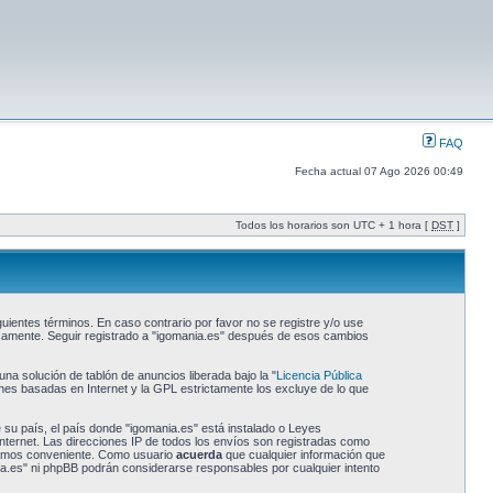
FAQ
Fecha actual 07 Ago 2026 00:49
Todos los horarios son UTC + 1 hora [
DST
]
uientes términos. En caso contrario por favor no se registre y/o use
icamente. Seguir registrado a "igomania.es" después de esos cambios
a solución de tablón de anuncios liberada bajo la "
Licencia Pública
ones basadas en Internet y la GPL estrictamente los excluye de lo que
 su país, el país donde "igomania.es" está instalado o Leyes
nternet. Las direcciones IP de todos los envíos son registradas como
reamos conveniente. Como usuario
acuerda
que cualquier información que
a.es" ni phpBB podrán considerarse responsables por cualquier intento