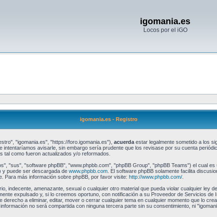
igomania.es
Locos por el iGO
igomania.es - Registro
stro", "igomania.es", "https://foro.igomania.es"),
acuerda
estar legalmente sometido a los sig
intentaríamos avisarle, sin embargo sería prudente que los revisase por su cuenta periód
 tal como fueron actualizados y/o reformados.
os", "sus", "software phpBB", "www.phpbb.com", "phpBB Group", "phpBB Teams") el cual es un
") y puede ser descargada de
www.phpbb.com
. El software phpBB solamente facilita discusi
 Para más información sobre phpBB, por favor visite:
http://www.phpbb.com/
.
io, indecente, amenazante, sexual o cualquier otro material que pueda violar cualquier ley de
te expulsado y, si lo creemos oportuno, con notificación a su Proveedor de Servicios de I
e derecho a eliminar, editar, mover o cerrar cualquier tema en cualquier momento que lo c
formación no será compartida con ninguna tercera parte sin su consentimiento, ni "igomani