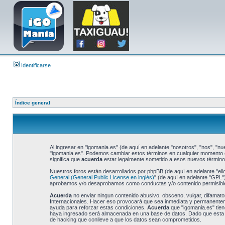
Identificarse
Índice general
Al ingresar en "igomania.es" (de aquí en adelante "nosotros", "nos", "nue
"igomania.es". Podemos cambiar estos términos en cualquier momento e 
significa que
acuerda
estar legalmente sometido a esos nuevos términos
Nuestros foros están desarrollados por phpBB (de aquí en adelante "ell
General (General Public License en inglés)
" (de aquí en adelante "GPL
aprobamos y/o desaprobamos como conductas y/o contenido permisible.
Acuerda
no enviar ningun contenido abusivo, obsceno, vulgar, difamator
Internacionales. Hacer eso provocará que sea inmediata y permanentemen
ayuda para reforzar estas condiciones.
Acuerda
que "igomania.es" tien
haya ingresado será almacenada en una base de datos. Dado que esta in
de hacking que conlleve a que los datos sean comprometidos.