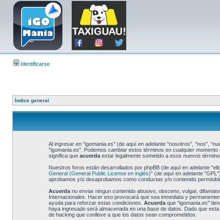
Identificarse
Índice general
Al ingresar en "igomania.es" (de aquí en adelante "nosotros", "nos", "nue
"igomania.es". Podemos cambiar estos términos en cualquier momento e 
significa que
acuerda
estar legalmente sometido a esos nuevos términos
Nuestros foros están desarrollados por phpBB (de aquí en adelante "ell
General (General Public License en inglés)
" (de aquí en adelante "GPL
aprobamos y/o desaprobamos como conductas y/o contenido permisible.
Acuerda
no enviar ningun contenido abusivo, obsceno, vulgar, difamator
Internacionales. Hacer eso provocará que sea inmediata y permanentemen
ayuda para reforzar estas condiciones.
Acuerda
que "igomania.es" tien
haya ingresado será almacenada en una base de datos. Dado que esta in
de hacking que conlleve a que los datos sean comprometidos.