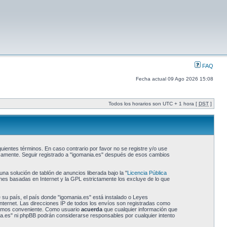
FAQ
Fecha actual 09 Ago 2026 15:08
Todos los horarios son UTC + 1 hora [
DST
]
uientes términos. En caso contrario por favor no se registre y/o use
icamente. Seguir registrado a "igomania.es" después de esos cambios
a solución de tablón de anuncios liberada bajo la "
Licencia Pública
ones basadas en Internet y la GPL estrictamente los excluye de lo que
 su país, el país donde "igomania.es" está instalado o Leyes
nternet. Las direcciones IP de todos los envíos son registradas como
reamos conveniente. Como usuario
acuerda
que cualquier información que
a.es" ni phpBB podrán considerarse responsables por cualquier intento