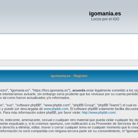
igomania.es
Locos por el iGO
igomania.es - Registro
stro", "igomania.es", "https://foro.igomania.es"),
acuerda
estar legalmente sometido a los sig
intentaríamos avisarle, sin embargo sería prudente que los revisase por su cuenta periód
 tal como fueron actualizados y/o reformados.
os", "sus", "software phpBB", "www.phpbb.com", "phpBB Group", "phpBB Teams") el cual es un
") y puede ser descargada de
www.phpbb.com
. El software phpBB solamente facilita discusi
 Para más información sobre phpBB, por favor visite:
http://www.phpbb.com/
.
io, indecente, amenazante, sexual o cualquier otro material que pueda violar cualquier ley de
te expulsado y, si lo creemos oportuno, con notificación a su Proveedor de Servicios de I
e derecho a eliminar, editar, mover o cerrar cualquier tema en cualquier momento que lo c
formación no será compartida con ninguna tercera parte sin su consentimiento, ni "igomani