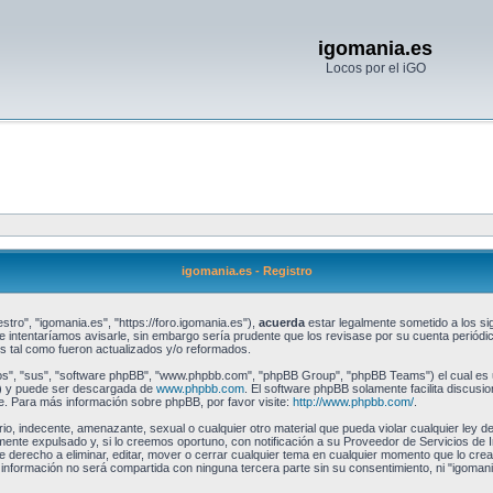
igomania.es
Locos por el iGO
igomania.es - Registro
stro", "igomania.es", "https://foro.igomania.es"),
acuerda
estar legalmente sometido a los sig
intentaríamos avisarle, sin embargo sería prudente que los revisase por su cuenta periód
 tal como fueron actualizados y/o reformados.
os", "sus", "software phpBB", "www.phpbb.com", "phpBB Group", "phpBB Teams") el cual es un
") y puede ser descargada de
www.phpbb.com
. El software phpBB solamente facilita discusi
 Para más información sobre phpBB, por favor visite:
http://www.phpbb.com/
.
io, indecente, amenazante, sexual o cualquier otro material que pueda violar cualquier ley de
te expulsado y, si lo creemos oportuno, con notificación a su Proveedor de Servicios de I
e derecho a eliminar, editar, mover o cerrar cualquier tema en cualquier momento que lo c
formación no será compartida con ninguna tercera parte sin su consentimiento, ni "igomani