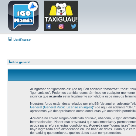
Identificarse
Índice general
Al ingresar en "igomania.es" (de aquí en adelante "nosotros", "nos", "nue
"igomania.es". Podemos cambiar estos términos en cualquier momento e 
significa que
acuerda
estar legalmente sometido a esos nuevos términos
Nuestros foros están desarrollados por phpBB (de aquí en adelante "ell
General (General Public License en inglés)
" (de aquí en adelante "GPL
aprobamos y/o desaprobamos como conductas y/o contenido permisible.
Acuerda
no enviar ningun contenido abusivo, obsceno, vulgar, difamator
Internacionales. Hacer eso provocará que sea inmediata y permanentemen
ayuda para reforzar estas condiciones.
Acuerda
que "igomania.es" tien
haya ingresado será almacenada en una base de datos. Dado que esta in
de hacking que conlleve a que los datos sean comprometidos.