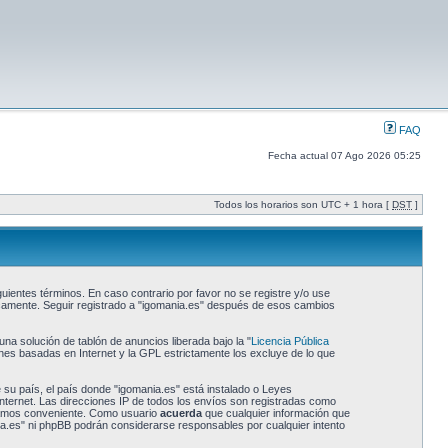
FAQ
Fecha actual 07 Ago 2026 05:25
Todos los horarios son UTC + 1 hora [
DST
]
uientes términos. En caso contrario por favor no se registre y/o use
icamente. Seguir registrado a "igomania.es" después de esos cambios
a solución de tablón de anuncios liberada bajo la "
Licencia Pública
ones basadas en Internet y la GPL estrictamente los excluye de lo que
 su país, el país donde "igomania.es" está instalado o Leyes
nternet. Las direcciones IP de todos los envíos son registradas como
reamos conveniente. Como usuario
acuerda
que cualquier información que
a.es" ni phpBB podrán considerarse responsables por cualquier intento