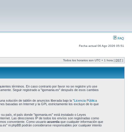
FAQ
Fecha actual 06 Ago 2026 05:51
Todos los horarios son UTC + 1 hora [
DST
]
uientes términos. En caso contrario por favor no se registre y/o use
icamente. Seguir registrado a "igomania.es" después de esos cambios
a solución de tablón de anuncios liberada bajo la "
Licencia Pública
ones basadas en Internet y la GPL estrictamente los excluye de lo que
 su país, el país donde "igomania.es" está instalado o Leyes
nternet. Las direcciones IP de todos los envíos son registradas como
reamos conveniente. Como usuario
acuerda
que cualquier información que
a.es" ni phpBB podrán considerarse responsables por cualquier intento