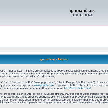
igomania.es
Locos por el iGO
igomania.es - Registro
stro", "igomania.es", "https://foro.igomania.es"),
acuerda
estar legalmente sometido a los sig
intentaríamos avisarle, sin embargo sería prudente que los revisase por su cuenta periód
 tal como fueron actualizados y/o reformados.
os", "sus", "software phpBB", "www.phpbb.com", "phpBB Group", "phpBB Teams") el cual es un
") y puede ser descargada de
www.phpbb.com
. El software phpBB solamente facilita discusi
 Para más información sobre phpBB, por favor visite:
http://www.phpbb.com/
.
io, indecente, amenazante, sexual o cualquier otro material que pueda violar cualquier ley de
te expulsado y, si lo creemos oportuno, con notificación a su Proveedor de Servicios de I
e derecho a eliminar, editar, mover o cerrar cualquier tema en cualquier momento que lo c
formación no será compartida con ninguna tercera parte sin su consentimiento, ni "igomani