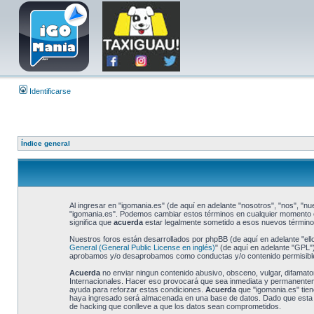
Identificarse
Índice general
Al ingresar en "igomania.es" (de aquí en adelante "nosotros", "nos", "nue
"igomania.es". Podemos cambiar estos términos en cualquier momento e 
significa que
acuerda
estar legalmente sometido a esos nuevos términos
Nuestros foros están desarrollados por phpBB (de aquí en adelante "ell
General (General Public License en inglés)
" (de aquí en adelante "GPL
aprobamos y/o desaprobamos como conductas y/o contenido permisible.
Acuerda
no enviar ningun contenido abusivo, obsceno, vulgar, difamator
Internacionales. Hacer eso provocará que sea inmediata y permanentemen
ayuda para reforzar estas condiciones.
Acuerda
que "igomania.es" tien
haya ingresado será almacenada en una base de datos. Dado que esta in
de hacking que conlleve a que los datos sean comprometidos.