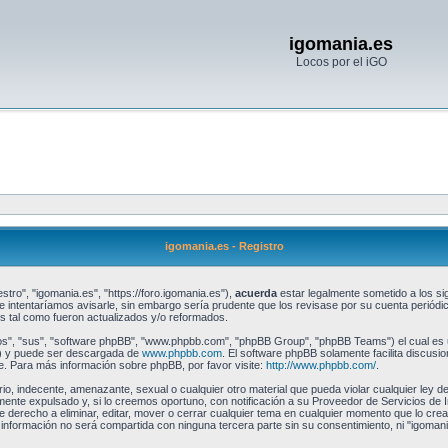
igomania.es
Locos por el iGO
igomania.es - Registro
stro", "igomania.es", "https://foro.igomania.es"),
acuerda
estar legalmente sometido a los sig
intentaríamos avisarle, sin embargo sería prudente que los revisase por su cuenta periód
 tal como fueron actualizados y/o reformados.
os", "sus", "software phpBB", "www.phpbb.com", "phpBB Group", "phpBB Teams") el cual es un
") y puede ser descargada de
www.phpbb.com
. El software phpBB solamente facilita discusi
 Para más información sobre phpBB, por favor visite:
http://www.phpbb.com/
.
io, indecente, amenazante, sexual o cualquier otro material que pueda violar cualquier ley de
te expulsado y, si lo creemos oportuno, con notificación a su Proveedor de Servicios de I
e derecho a eliminar, editar, mover o cerrar cualquier tema en cualquier momento que lo c
formación no será compartida con ninguna tercera parte sin su consentimiento, ni "igomani