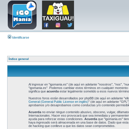
Identificarse
Índice general
Al ingresar en "igomania.es" (de aquí en adelante "nosotros", "nos", "nue
"igomania.es". Podemos cambiar estos términos en cualquier momento e 
significa que
acuerda
estar legalmente sometido a esos nuevos términos
Nuestros foros están desarrollados por phpBB (de aquí en adelante "ell
General (General Public License en inglés)
" (de aquí en adelante "GPL
aprobamos y/o desaprobamos como conductas y/o contenido permisible.
Acuerda
no enviar ningun contenido abusivo, obsceno, vulgar, difamator
Internacionales. Hacer eso provocará que sea inmediata y permanentemen
ayuda para reforzar estas condiciones.
Acuerda
que "igomania.es" tien
haya ingresado será almacenada en una base de datos. Dado que esta in
de hacking que conlleve a que los datos sean comprometidos.