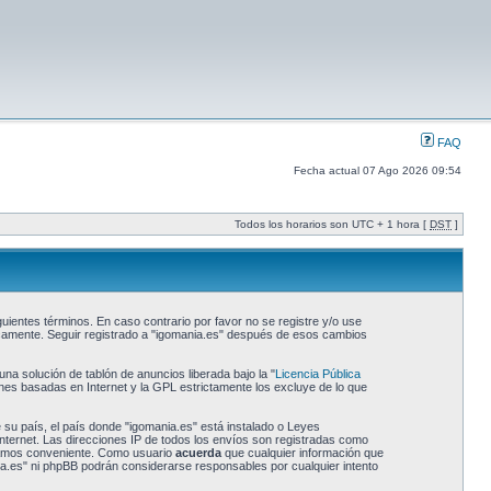
FAQ
Fecha actual 07 Ago 2026 09:54
Todos los horarios son UTC + 1 hora [
DST
]
uientes términos. En caso contrario por favor no se registre y/o use
icamente. Seguir registrado a "igomania.es" después de esos cambios
a solución de tablón de anuncios liberada bajo la "
Licencia Pública
ones basadas en Internet y la GPL estrictamente los excluye de lo que
 su país, el país donde "igomania.es" está instalado o Leyes
nternet. Las direcciones IP de todos los envíos son registradas como
reamos conveniente. Como usuario
acuerda
que cualquier información que
a.es" ni phpBB podrán considerarse responsables por cualquier intento