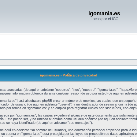
igomania.es
Locos por el iGO
igomania.es - Política de privacidad
sas asociadas (de aquí en adelante "nosotros", "nos", "nuestro", "igomania.es", "https://foro
uier información obtenida durante cualquier sesión de uso por usted (de aquí en adelante 
gomania.es" hará al software phpBB crear un número de cookies, las cuales son un pequeño 
cador de usuario (de aquí en adelante "user-id") y un identificador de sesión anónima (de a
o por temas en "igomania.es" y se emplea para registrar cuales han sido leídos, con objeto
ega por "igomania.es", las cuales exceden el alcance de este documento que solamente se 
a. Esto puede ser, y no limitado a: envíos como usuario anónimo (de aquí en adelante "enví
as se haya identificado (de aquí en adelante "sus mensajes").
e aquí en adelante "su nombre de usuario"), una contraseña personal empleada para la ident
e su cuenta en "igomania.es" está protegida por las leyes de protección de datos aplicables e