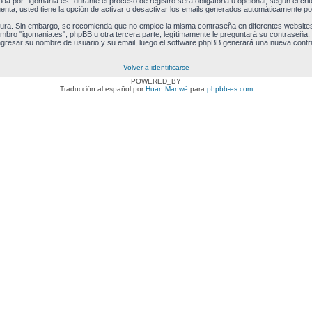
a por "igomania.es" durante el proceso de registro será obligatoria u opcional, según el crit
nta, usted tiene la opción de activar o desactivar los emails generados automáticamente po
egura. Sin embargo, se recomienda que no emplee la misma contraseña en diferentes websites
ro "igomania.es", phpBB u otra tercera parte, legítimamente le preguntará su contraseña. Si
 ingresar su nombre de usuario y su email, luego el software phpBB generará una nueva cont
Volver a identificarse
POWERED_BY
Traducción al español por
Huan Manwë
para
phpbb-es.com