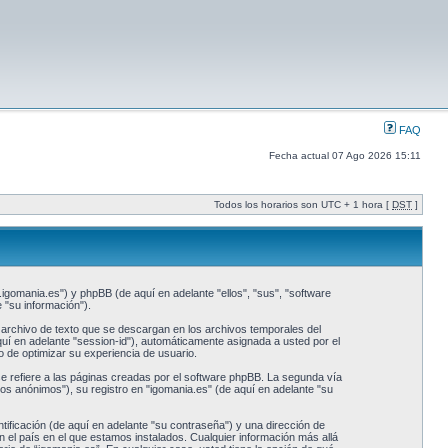
FAQ
Fecha actual 07 Ago 2026 15:11
Todos los horarios son UTC + 1 hora [
DST
]
.igomania.es") y phpBB (de aquí en adelante "ellos", "sus", "software
"su información").
archivo de texto que se descargan en los archivos temporales del
quí en adelante "session-id"), automáticamente asignada a usted por el
 de optimizar su experiencia de usuario.
refiere a las páginas creadas por el software phpBB. La segunda vía
os anónimos"), su registro en "igomania.es" (de aquí en adelante "su
ificación (de aquí en adelante "su contraseña") y una dirección de
n el país en el que estamos instalados. Cualquier información más allá