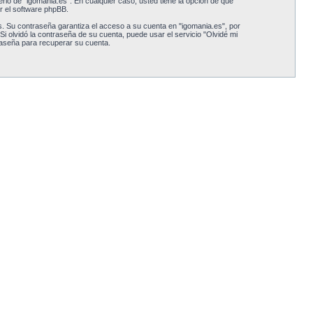
erio de “igomania.es”. En cualquier caso, usted tiene la opción de qué
r el software phpBB.
. Su contraseña garantiza el acceso a su cuenta en "igomania.es", por
 olvidó la contraseña de su cuenta, puede usar el servicio "Olvidé mi
raseña para recuperar su cuenta.