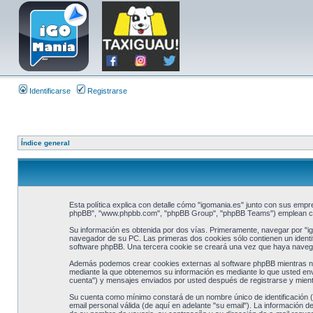
Identificarse
Registrarse
Índice general
Esta política explica con detalle cómo "igomania.es" junto con sus empre
phpBB", "www.phpbb.com", "phpBB Group", "phpBB Teams") emplean cualq
Su información es obtenida por dos vías. Primeramente, navegar por "i
navegador de su PC. Las primeras dos cookies sólo contienen un identifi
software phpBB. Una tercera cookie se creará una vez que haya navegad
Además podemos crear cookies externas al software phpBB mientras nav
mediante la que obtenemos su información es mediante lo que usted enví
cuenta") y mensajes enviados por usted después de registrarse y mientr
Su cuenta como mínimo constará de un nombre único de identificación (d
email personal válida (de aquí en adelante "su email"). La información d