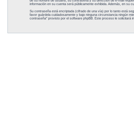
de su nombre de usuario, su contraseña y su dirección de e-mail requerid
información en su cuenta será públicamente exhibida. Además, en su cue
Su contraseña está encriptada (cifrado de una vía) por lo tanto está s
favor guárdela cuidadosamente y bajo ninguna circunstancia ningún miemb
contraseña" provisto por el software phpBB. Este proceso le solicitará