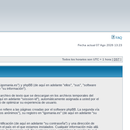
FAQ
Fecha actual 07 Ago 2026 13:23
Todos los horarios son UTC + 1 hora [
DST
]
.igomania.es") y phpBB (de aquí en adelante "ellos", "sus", "software
"su información").
archivo de texto que se descargan en los archivos temporales del
quí en adelante "session-id"), automáticamente asignada a usted por el
 de optimizar su experiencia de usuario.
refiere a las páginas creadas por el software phpBB. La segunda vía
os anónimos"), su registro en "igomania.es" (de aquí en adelante "su
ificación (de aquí en adelante "su contraseña") y una dirección de
n el país en el que estamos instalados. Cualquier información más allá