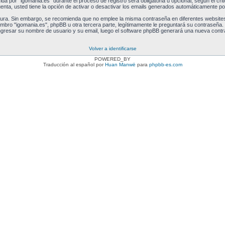
a por "igomania.es" durante el proceso de registro será obligatoria u opcional, según el crit
nta, usted tiene la opción de activar o desactivar los emails generados automáticamente po
egura. Sin embargo, se recomienda que no emplee la misma contraseña en diferentes websites
ro "igomania.es", phpBB u otra tercera parte, legítimamente le preguntará su contraseña. Si
 ingresar su nombre de usuario y su email, luego el software phpBB generará una nueva cont
Volver a identificarse
POWERED_BY
Traducción al español por
Huan Manwë
para
phpbb-es.com