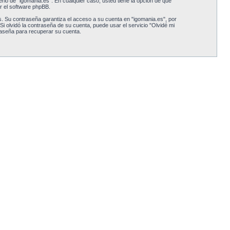
erio de “igomania.es”. En cualquier caso, usted tiene la opción de qué
r el software phpBB.
. Su contraseña garantiza el acceso a su cuenta en "igomania.es", por
 olvidó la contraseña de su cuenta, puede usar el servicio "Olvidé mi
raseña para recuperar su cuenta.