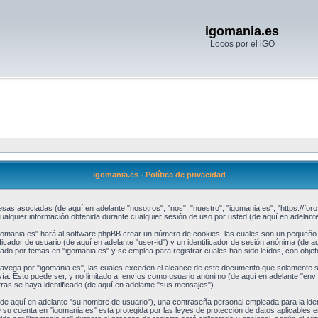
igomania.es
Locos por el iGO
igomania.es - Política de privacidad
sas asociadas (de aquí en adelante "nosotros", "nos", "nuestro", "igomania.es", "https://foro
uier información obtenida durante cualquier sesión de uso por usted (de aquí en adelante 
gomania.es" hará al software phpBB crear un número de cookies, las cuales son un pequeño 
cador de usuario (de aquí en adelante "user-id") y un identificador de sesión anónima (de a
o por temas en "igomania.es" y se emplea para registrar cuales han sido leídos, con objeto
ega por "igomania.es", las cuales exceden el alcance de este documento que solamente se 
a. Esto puede ser, y no limitado a: envíos como usuario anónimo (de aquí en adelante "enví
as se haya identificado (de aquí en adelante "sus mensajes").
e aquí en adelante "su nombre de usuario"), una contraseña personal empleada para la ident
e su cuenta en "igomania.es" está protegida por las leyes de protección de datos aplicables e