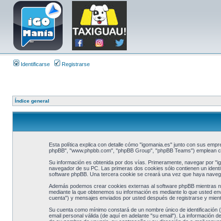
Identificarse
Registrarse
Índice general
Esta política explica con detalle cómo "igomania.es" junto con sus empre
phpBB", "www.phpbb.com", "phpBB Group", "phpBB Teams") emplean cualq
Su información es obtenida por dos vías. Primeramente, navegar por "i
navegador de su PC. Las primeras dos cookies sólo contienen un identifi
software phpBB. Una tercera cookie se creará una vez que haya navegad
Además podemos crear cookies externas al software phpBB mientras nav
mediante la que obtenemos su información es mediante lo que usted enví
cuenta") y mensajes enviados por usted después de registrarse y mientr
Su cuenta como mínimo constará de un nombre único de identificación (d
email personal válida (de aquí en adelante "su email"). La información d