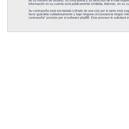
de su nombre de usuario, su contraseña y su dirección de e-mail requerid
información en su cuenta será públicamente exhibida. Además, en su cue
Su contraseña está encriptada (cifrado de una vía) por lo tanto está s
favor guárdela cuidadosamente y bajo ninguna circunstancia ningún miemb
contraseña" provisto por el software phpBB. Este proceso le solicitará