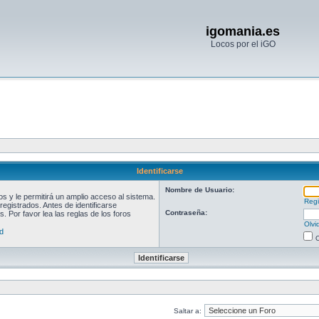
igomania.es
Locos por el iGO
Identificarse
Nombre de Usuario:
 y le permitirá un amplio acceso al sistema.
Regi
egistrados. Antes de identificarse
Contraseña:
. Por favor lea las reglas de los foros
Olvi
d
O
Saltar a: