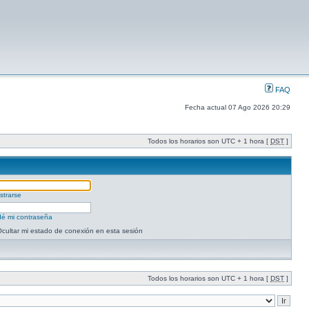
FAQ
Fecha actual 07 Ago 2026 20:29
Todos los horarios son UTC + 1 hora [
DST
]
strarse
dé mi contraseña
cultar mi estado de conexión en esta sesión
Todos los horarios son UTC + 1 hora [
DST
]