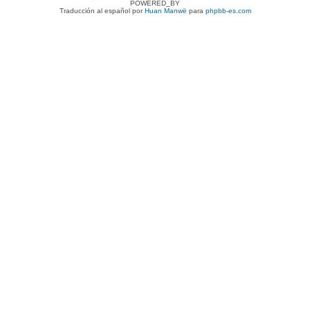
POWERED_BY
Traducción al español por
Huan Manwë
para
phpbb-es.com