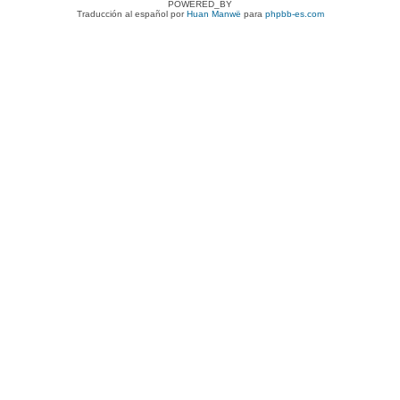
POWERED_BY
Traducción al español por
Huan Manwë
para
phpbb-es.com