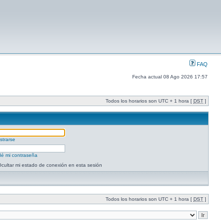
FAQ
Fecha actual 08 Ago 2026 17:57
Todos los horarios son UTC + 1 hora [
DST
]
strarse
dé mi contraseña
cultar mi estado de conexión en esta sesión
Todos los horarios son UTC + 1 hora [
DST
]