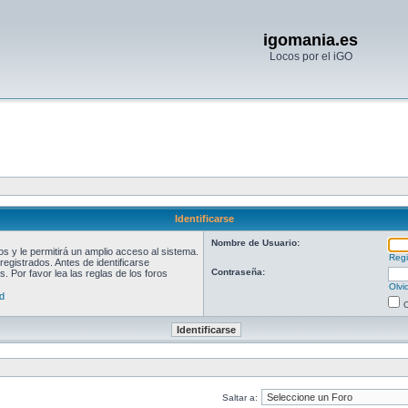
igomania.es
Locos por el iGO
Identificarse
Nombre de Usuario:
 y le permitirá un amplio acceso al sistema.
Regi
egistrados. Antes de identificarse
Contraseña:
. Por favor lea las reglas de los foros
Olvi
d
O
Saltar a: