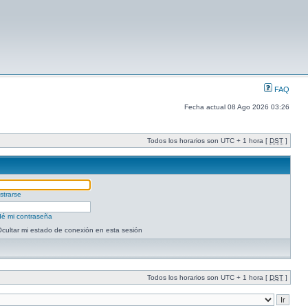
FAQ
Fecha actual 08 Ago 2026 03:26
Todos los horarios son UTC + 1 hora [
DST
]
strarse
dé mi contraseña
cultar mi estado de conexión en esta sesión
Todos los horarios son UTC + 1 hora [
DST
]