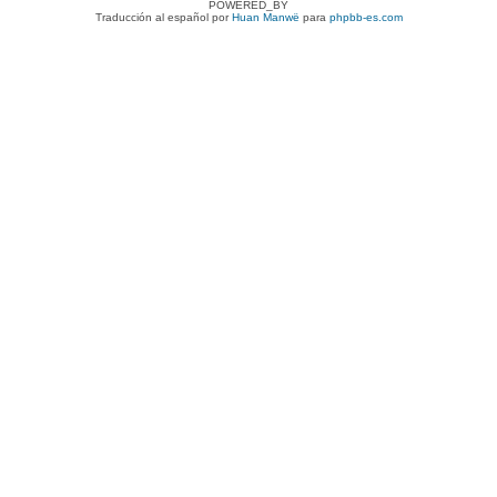
POWERED_BY
Traducción al español por
Huan Manwë
para
phpbb-es.com