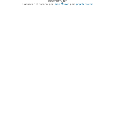
POWERED_BY
Traducción al español por
Huan Manwë
para
phpbb-es.com