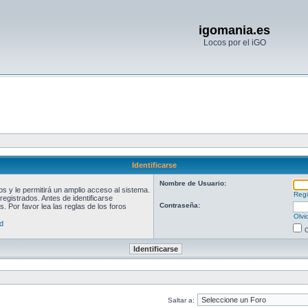
igomania.es
Locos por el iGO
Identificarse
Nombre de Usuario:
 y le permitirá un amplio acceso al sistema.
Regi
egistrados. Antes de identificarse
Contraseña:
. Por favor lea las reglas de los foros
Olvi
d
O
Saltar a: