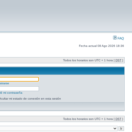
FAQ
Fecha actual 08 Ago 2026 18:36
Todos los horarios son UTC + 1 hora [
DST
]
strarse
dé mi contraseña
cultar mi estado de conexión en esta sesión
Todos los horarios son UTC + 1 hora [
DST
]