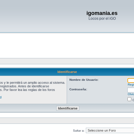
igomania.es
Locos por el iGO
Identificarse
Nombre de Usuario:
 y le permitirá un amplio acceso al sistema.
Regi
egistrados. Antes de identificarse
Contraseña:
. Por favor lea las reglas de los foros
Olvi
d
O
Saltar a: