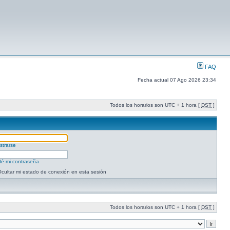
FAQ
Fecha actual 07 Ago 2026 23:34
Todos los horarios son UTC + 1 hora [
DST
]
strarse
dé mi contraseña
cultar mi estado de conexión en esta sesión
Todos los horarios son UTC + 1 hora [
DST
]