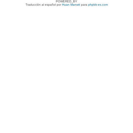
POWERED_BY
Traducción al español por
Huan Manwë
para
phpbb-es.com