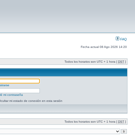
FAQ
Fecha actual 08 Ago 2026 14:20
Todos los horarios son UTC + 1 hora [
DST
]
strarse
dé mi contraseña
cultar mi estado de conexión en esta sesión
Todos los horarios son UTC + 1 hora [
DST
]