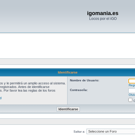
igomania.es
Locos por el iGO
Identificarse
Nombre de Usuario:
 y le permitirá un amplio acceso al sistema.
Regi
egistrados. Antes de identificarse
Contraseña:
. Por favor lea las reglas de los foros
Olvi
d
O
Saltar a: