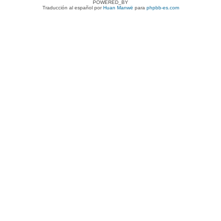
POWERED_BY
Traducción al español por
Huan Manwë
para
phpbb-es.com