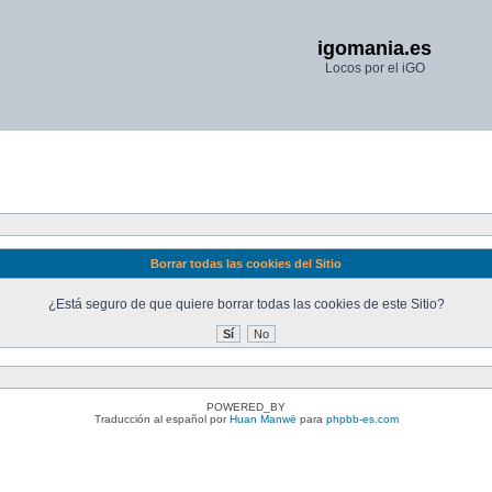
igomania.es
Locos por el iGO
Borrar todas las cookies del Sitio
¿Está seguro de que quiere borrar todas las cookies de este Sitio?
POWERED_BY
Traducción al español por
Huan Manwë
para
phpbb-es.com