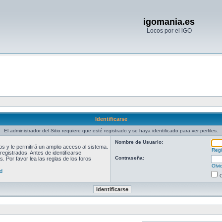
igomania.es
Locos por el iGO
Identificarse
El administrador del Sitio requiere que esté registrado y se haya identificado para ver perfiles.
Nombre de Usuario:
 y le permitirá un amplio acceso al sistema.
Regi
egistrados. Antes de identificarse
Contraseña:
. Por favor lea las reglas de los foros
Olvi
d
O