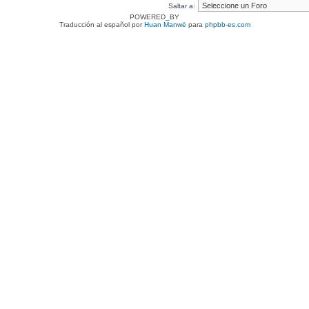
Saltar a:
POWERED_BY
Traducción al español por
Huan Manwë
para
phpbb-es.com