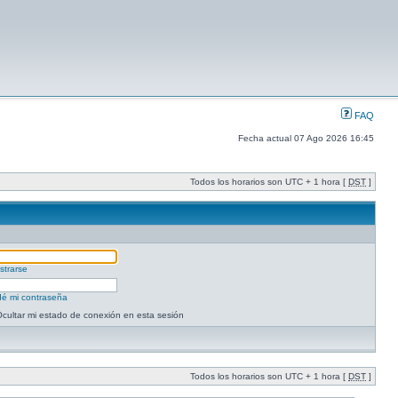
FAQ
Fecha actual 07 Ago 2026 16:45
Todos los horarios son UTC + 1 hora [
DST
]
strarse
dé mi contraseña
cultar mi estado de conexión en esta sesión
Todos los horarios son UTC + 1 hora [
DST
]