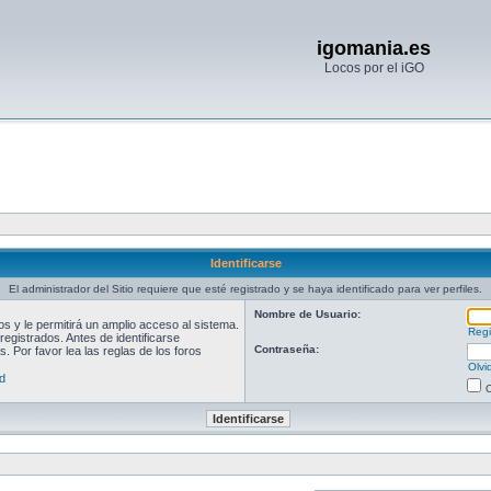
igomania.es
Locos por el iGO
Identificarse
El administrador del Sitio requiere que esté registrado y se haya identificado para ver perfiles.
Nombre de Usuario:
 y le permitirá un amplio acceso al sistema.
Regi
egistrados. Antes de identificarse
Contraseña:
. Por favor lea las reglas de los foros
Olvi
d
O