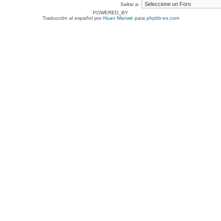
Saltar a:
POWERED_BY
Traducción al español por
Huan Manwë
para
phpbb-es.com