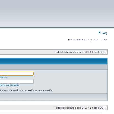
FAQ
Fecha actual 09 Ago 2026 15:44
Todos los horarios son UTC + 1 hora [
DST
]
strarse
dé mi contraseña
cultar mi estado de conexión en esta sesión
Todos los horarios son UTC + 1 hora [
DST
]