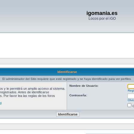
igomania.es
Locos por el iGO
Identificarse
El administrador del Sitio requiere que esté registrado y se haya identificado para ver perfiles.
Nombre de Usuario:
 y le permitirá un amplio acceso al sistema.
Regi
egistrados. Antes de identificarse
Contraseña:
. Por favor lea las reglas de los foros
Olvi
d
O