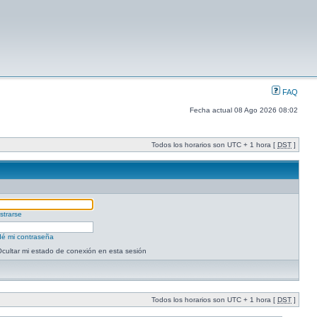
FAQ
Fecha actual 08 Ago 2026 08:02
Todos los horarios son UTC + 1 hora [
DST
]
strarse
dé mi contraseña
cultar mi estado de conexión en esta sesión
Todos los horarios son UTC + 1 hora [
DST
]