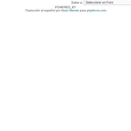
Saltar a:
POWERED_BY
Traducción al español por
Huan Manwë
para
phpbb-es.com