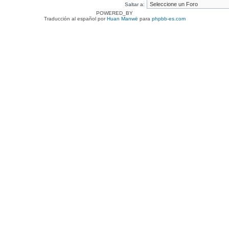
Saltar a:
POWERED_BY
Traducción al español por
Huan Manwë
para
phpbb-es.com