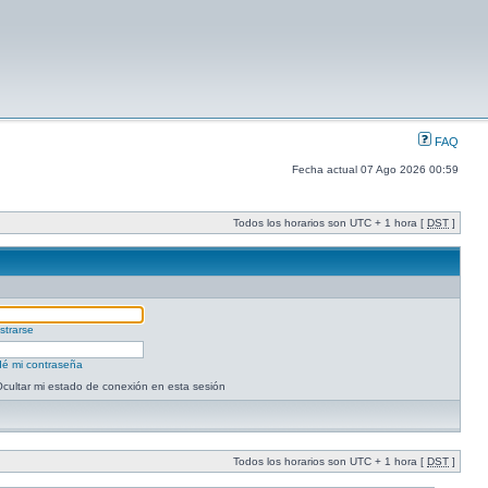
FAQ
Fecha actual 07 Ago 2026 00:59
Todos los horarios son UTC + 1 hora [
DST
]
strarse
dé mi contraseña
cultar mi estado de conexión en esta sesión
Todos los horarios son UTC + 1 hora [
DST
]