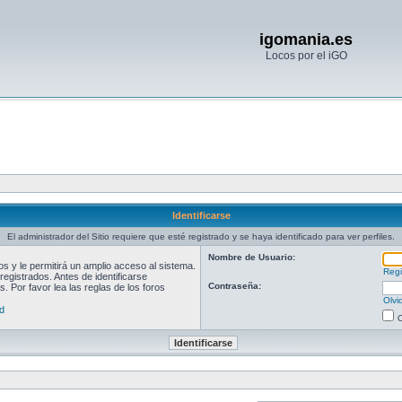
igomania.es
Locos por el iGO
Identificarse
El administrador del Sitio requiere que esté registrado y se haya identificado para ver perfiles.
Nombre de Usuario:
 y le permitirá un amplio acceso al sistema.
Regi
egistrados. Antes de identificarse
Contraseña:
. Por favor lea las reglas de los foros
Olvi
d
O