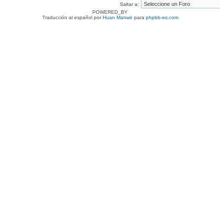
Saltar a:
POWERED_BY
Traducción al español por
Huan Manwë
para
phpbb-es.com