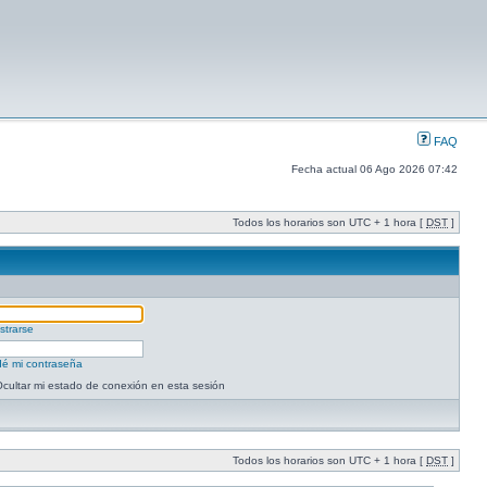
FAQ
Fecha actual 06 Ago 2026 07:42
Todos los horarios son UTC + 1 hora [
DST
]
strarse
dé mi contraseña
cultar mi estado de conexión en esta sesión
Todos los horarios son UTC + 1 hora [
DST
]