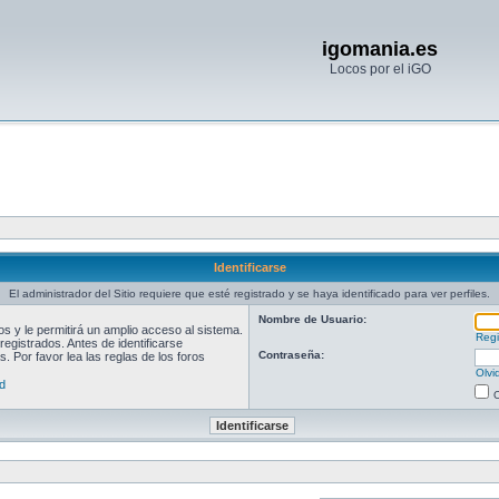
igomania.es
Locos por el iGO
Identificarse
El administrador del Sitio requiere que esté registrado y se haya identificado para ver perfiles.
Nombre de Usuario:
 y le permitirá un amplio acceso al sistema.
Regi
egistrados. Antes de identificarse
Contraseña:
. Por favor lea las reglas de los foros
Olvi
d
O