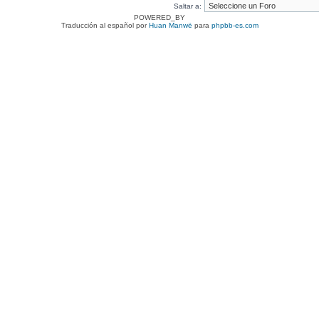
Saltar a:
POWERED_BY
Traducción al español por
Huan Manwë
para
phpbb-es.com