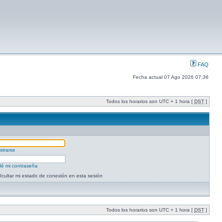
FAQ
Fecha actual 07 Ago 2026 07:36
Todos los horarios son UTC + 1 hora [
DST
]
strarse
dé mi contraseña
cultar mi estado de conexión en esta sesión
Todos los horarios son UTC + 1 hora [
DST
]