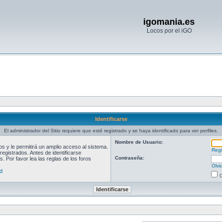
igomania.es
Locos por el iGO
Identificarse
El administrador del Sitio requiere que esté registrado y se haya identificado para ver perfiles.
Nombre de Usuario:
 y le permitirá un amplio acceso al sistema.
Regi
egistrados. Antes de identificarse
Contraseña:
. Por favor lea las reglas de los foros
Olvi
d
O