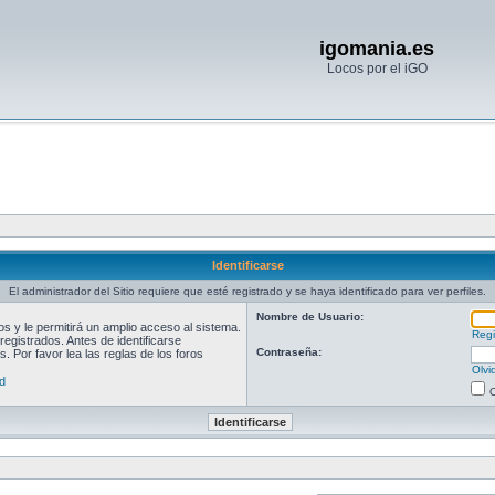
igomania.es
Locos por el iGO
Identificarse
El administrador del Sitio requiere que esté registrado y se haya identificado para ver perfiles.
Nombre de Usuario:
 y le permitirá un amplio acceso al sistema.
Regi
egistrados. Antes de identificarse
Contraseña:
. Por favor lea las reglas de los foros
Olvi
d
O