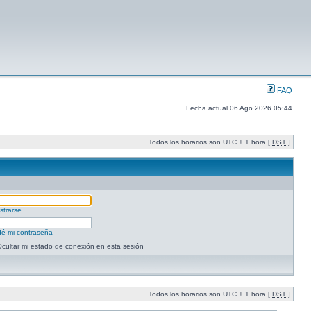
FAQ
Fecha actual 06 Ago 2026 05:44
Todos los horarios son UTC + 1 hora [
DST
]
strarse
dé mi contraseña
cultar mi estado de conexión en esta sesión
Todos los horarios son UTC + 1 hora [
DST
]