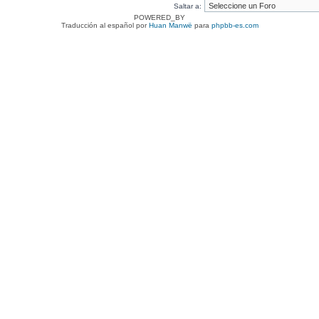
Saltar a:
POWERED_BY
Traducción al español por
Huan Manwë
para
phpbb-es.com