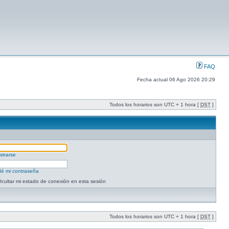
FAQ
Fecha actual 06 Ago 2026 20:29
Todos los horarios son UTC + 1 hora [
DST
]
strarse
dé mi contraseña
cultar mi estado de conexión en esta sesión
Todos los horarios son UTC + 1 hora [
DST
]