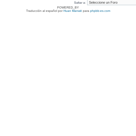
Saltar a:
POWERED_BY
Traducción al español por
Huan Manwë
para
phpbb-es.com