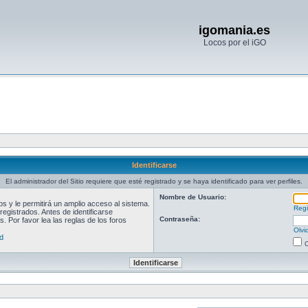
igomania.es
Locos por el iGO
Identificarse
El administrador del Sitio requiere que esté registrado y se haya identificado para ver perfiles.
Nombre de Usuario:
 y le permitirá un amplio acceso al sistema.
Regi
egistrados. Antes de identificarse
Contraseña:
. Por favor lea las reglas de los foros
Olvi
d
O