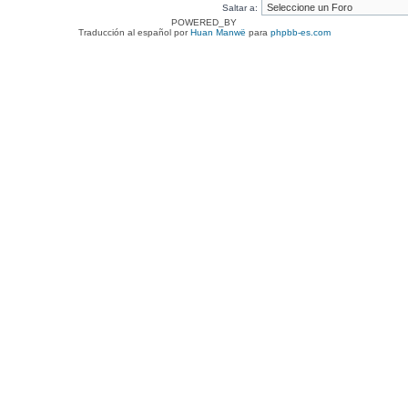
Saltar a:
POWERED_BY
Traducción al español por
Huan Manwë
para
phpbb-es.com