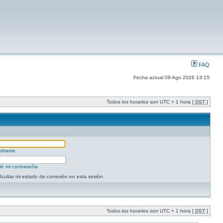
FAQ
Fecha actual 09 Ago 2026 13:15
Todos los horarios son UTC + 1 hora [
DST
]
strarse
dé mi contraseña
cultar mi estado de conexión en esta sesión
Todos los horarios son UTC + 1 hora [
DST
]