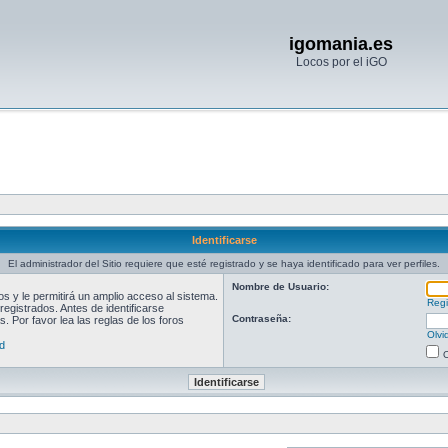
igomania.es
Locos por el iGO
Identificarse
El administrador del Sitio requiere que esté registrado y se haya identificado para ver perfiles.
Nombre de Usuario:
 y le permitirá un amplio acceso al sistema.
Regi
egistrados. Antes de identificarse
Contraseña:
. Por favor lea las reglas de los foros
Olvi
d
O