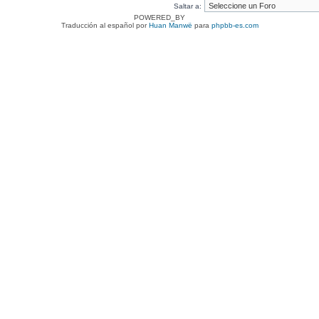
Saltar a:
POWERED_BY
Traducción al español por
Huan Manwë
para
phpbb-es.com