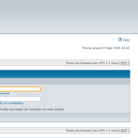
FAQ
Fecha actual 07 Ago 2026 18:42
Todos los horarios son UTC + 1 hora [
DST
]
strarse
dé mi contraseña
cultar mi estado de conexión en esta sesión
Todos los horarios son UTC + 1 hora [
DST
]