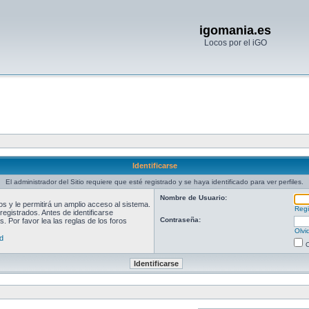
igomania.es
Locos por el iGO
Identificarse
El administrador del Sitio requiere que esté registrado y se haya identificado para ver perfiles.
Nombre de Usuario:
 y le permitirá un amplio acceso al sistema.
Regi
egistrados. Antes de identificarse
Contraseña:
. Por favor lea las reglas de los foros
Olvi
d
O