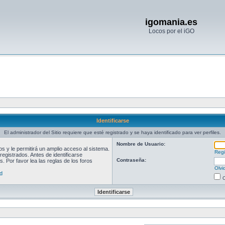
igomania.es
Locos por el iGO
Identificarse
El administrador del Sitio requiere que esté registrado y se haya identificado para ver perfiles.
Nombre de Usuario:
 y le permitirá un amplio acceso al sistema.
Regi
egistrados. Antes de identificarse
Contraseña:
. Por favor lea las reglas de los foros
Olvi
d
O