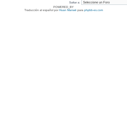
Saltar a:
POWERED_BY
Traducción al español por
Huan Manwë
para
phpbb-es.com