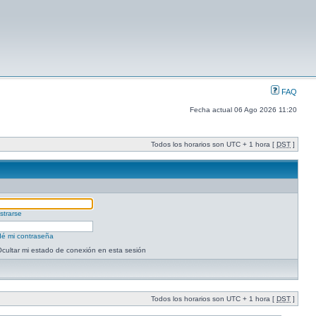
FAQ
Fecha actual 06 Ago 2026 11:20
Todos los horarios son UTC + 1 hora [
DST
]
strarse
dé mi contraseña
cultar mi estado de conexión en esta sesión
Todos los horarios son UTC + 1 hora [
DST
]