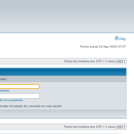
FAQ
Fecha actual 10 Ago 2026 07:07
Todos los horarios son UTC + 1 hora [
DST
]
quipo.
strarse
dé mi contraseña
cultar mi estado de conexión en esta sesión
Todos los horarios son UTC + 1 hora [
DST
]