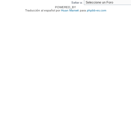
Saltar a:
POWERED_BY
Traducción al español por
Huan Manwë
para
phpbb-es.com