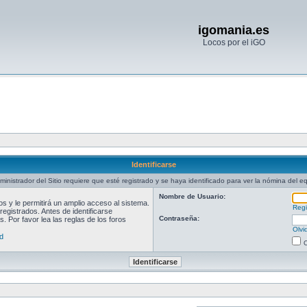
igomania.es
Locos por el iGO
Identificarse
ministrador del Sitio requiere que esté registrado y se haya identificado para ver la nómina del e
Nombre de Usuario:
 y le permitirá un amplio acceso al sistema.
Regi
egistrados. Antes de identificarse
Contraseña:
. Por favor lea las reglas de los foros
Olvi
d
O