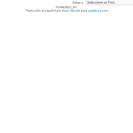
Saltar a:
POWERED_BY
Traducción al español por
Huan Manwë
para
phpbb-es.com