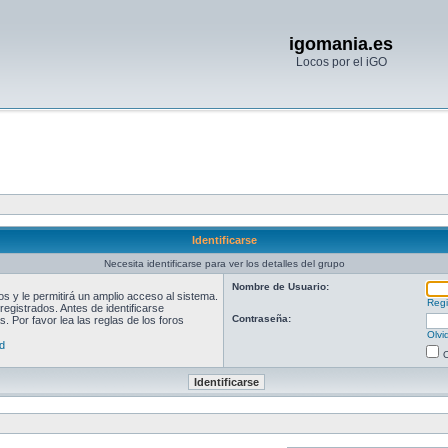
igomania.es
Locos por el iGO
Identificarse
Necesita identificarse para ver los detalles del grupo
Nombre de Usuario:
 y le permitirá un amplio acceso al sistema.
Regi
egistrados. Antes de identificarse
Contraseña:
. Por favor lea las reglas de los foros
Olvi
d
O