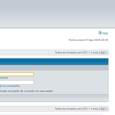
FAQ
Fecha actual 07 Ago 2026 20:46
Todos los horarios son UTC + 1 hora [
DST
]
strarse
dé mi contraseña
cultar mi estado de conexión en esta sesión
Todos los horarios son UTC + 1 hora [
DST
]