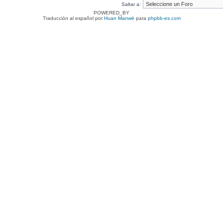
Saltar a:
POWERED_BY
Traducción al español por
Huan Manwë
para
phpbb-es.com