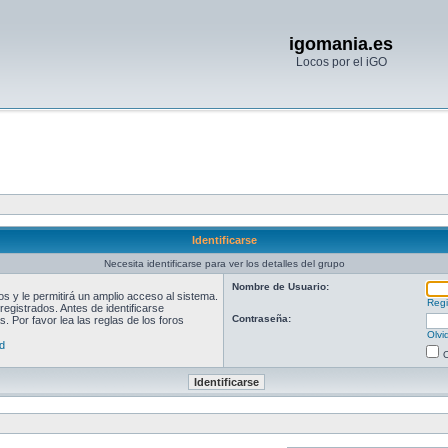
igomania.es
Locos por el iGO
Identificarse
Necesita identificarse para ver los detalles del grupo
Nombre de Usuario:
 y le permitirá un amplio acceso al sistema.
Regi
egistrados. Antes de identificarse
Contraseña:
. Por favor lea las reglas de los foros
Olvi
d
O