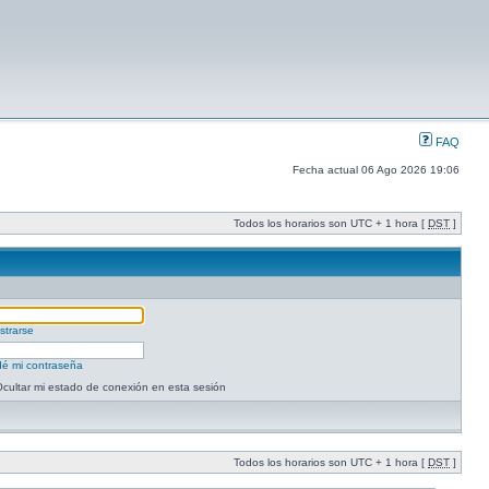
FAQ
Fecha actual 06 Ago 2026 19:06
Todos los horarios son UTC + 1 hora [
DST
]
strarse
dé mi contraseña
cultar mi estado de conexión en esta sesión
Todos los horarios son UTC + 1 hora [
DST
]