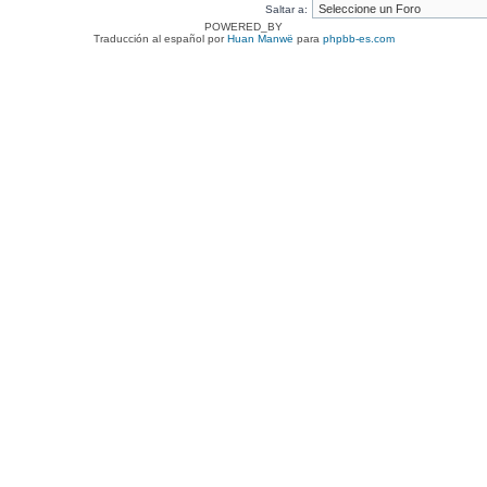
Saltar a:
POWERED_BY
Traducción al español por
Huan Manwë
para
phpbb-es.com