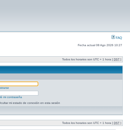
FAQ
Fecha actual 08 Ago 2026 10:27
Todos los horarios son UTC + 1 hora [
DST
]
strarse
dé mi contraseña
cultar mi estado de conexión en esta sesión
Todos los horarios son UTC + 1 hora [
DST
]