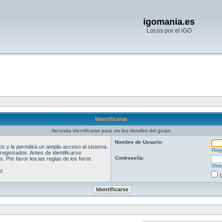
igomania.es
Locos por el iGO
Identificarse
Necesita identificarse para ver los detalles del grupo
Nombre de Usuario:
 y le permitirá un amplio acceso al sistema.
Regi
egistrados. Antes de identificarse
Contraseña:
. Por favor lea las reglas de los foros
Olvi
d
O