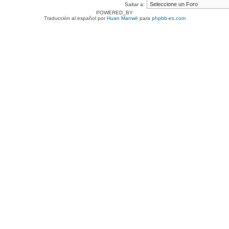
Saltar a:
POWERED_BY
Traducción al español por
Huan Manwë
para
phpbb-es.com