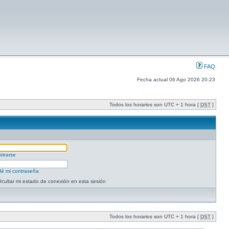
FAQ
Fecha actual 06 Ago 2026 20:23
Todos los horarios son UTC + 1 hora [
DST
]
strarse
dé mi contraseña
cultar mi estado de conexión en esta sesión
Todos los horarios son UTC + 1 hora [
DST
]