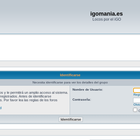
igomania.es
Locos por el iGO
Identificarse
Necesita identificarse para ver los detalles del grupo
Nombre de Usuario:
 y le permitirá un amplio acceso al sistema.
Regi
egistrados. Antes de identificarse
Contraseña:
. Por favor lea las reglas de los foros
Olvi
d
O