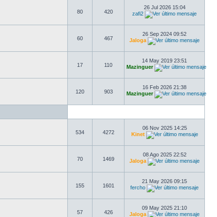
26 Jul 2026 15:04
80
420
zafi2
26 Sep 2024 09:52
60
467
Jaloga
14 May 2019 23:51
17
110
Mazinguer
16 Feb 2026 21:38
120
903
Mazinguer
06 Nov 2025 14:25
534
4272
Kinet
08 Ago 2025 22:52
70
1469
Jaloga
21 May 2026 09:15
155
1601
fercho
09 May 2025 21:10
57
426
Jaloga