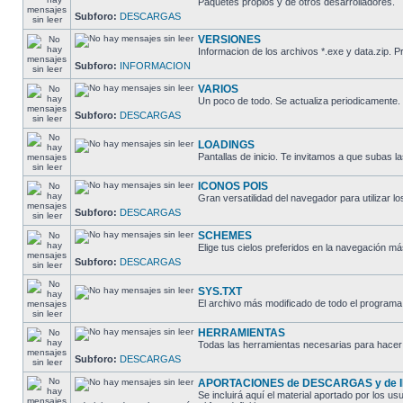
Paquetes propios y de otros desarrolladores.
Subforo:
DESCARGAS
VERSIONES
Informacion de los archivos *.exe y data.zip
Subforo:
INFORMACION
VARIOS
Un poco de todo. Se actualiza periodicamente.
Subforo:
DESCARGAS
LOADINGS
Pantallas de inicio. Te invitamos a que subas la
ICONOS POIS
Gran versatilidad del navegador para utilizar lo
Subforo:
DESCARGAS
SCHEMES
Elige tus cielos preferidos en la navegación má
Subforo:
DESCARGAS
SYS.TXT
El archivo más modificado de todo el programa
HERRAMIENTAS
Todas las herramientas necesarias para hacer 
Subforo:
DESCARGAS
APORTACIONES de DESCARGAS y de
Se incluirá aquí el material aportado por lo