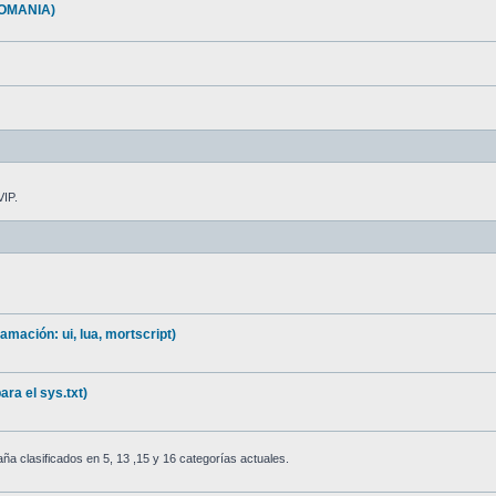
OMANIA)
VIP.
mación: ui, lua, mortscript)
ra el sys.txt)
 clasificados en 5, 13 ,15 y 16 categorías actuales.