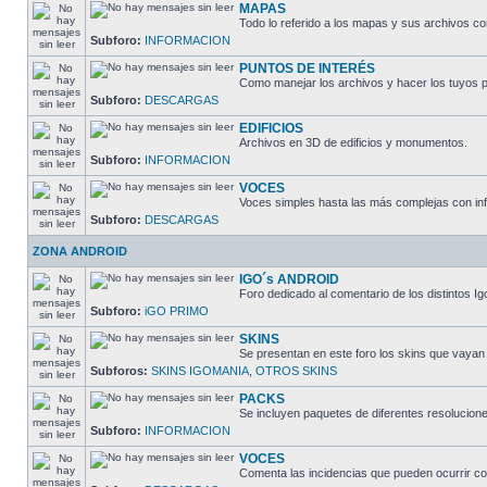
MAPAS
Todo lo referido a los mapas y sus archivos c
Subforo:
INFORMACION
PUNTOS DE INTERÉS
Como manejar los archivos y hacer los tuyos p
Subforo:
DESCARGAS
EDIFICIOS
Archivos en 3D de edificios y monumentos.
Subforo:
INFORMACION
VOCES
Voces simples hasta las más complejas con inf
Subforo:
DESCARGAS
ZONA ANDROID
IGO´s ANDROID
Foro dedicado al comentario de los distintos I
Subforo:
iGO PRIMO
SKINS
Se presentan en este foro los skins que vayan
Subforos:
SKINS IGOMANIA
,
OTROS SKINS
PACKS
Se incluyen paquetes de diferentes resolucion
Subforo:
INFORMACION
VOCES
Comenta las incidencias que pueden ocurrir co