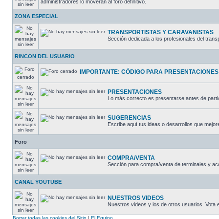
administradores lo moverán al foro definitivo.
ZONA ESPECIAL
TRANSPORTISTAS Y CARAVANISTAS
Sección dedicada a los profesionales del trans
RINCON DEL USUARIO
IMPORTANTE: CÓDIGO PARA PRESENTACIONES
PRESENTACIONES
Lo más correcto es presentarse antes de partic
SUGERENCIAS
Escribe aquí tus ideas o desarrollos que mejore
Foro
COMPRA/VENTA
Sección para compra/venta de terminales y ac
CANAL YOUTUBE
NUESTROS VIDEOS
Nuestros videos y los de otros usuarios. Vota
Borrar todas las cookies del Sitio
|
El Equipo