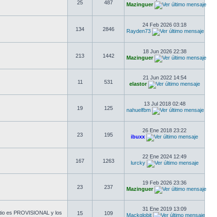
25
487
Mazinguer
24 Feb 2026 03:18
134
2846
Rayden73
18 Jun 2026 22:38
213
1442
Mazinguer
21 Jun 2022 14:54
11
531
elastor
13 Jul 2018 02:48
19
125
nahuelfbm
26 Ene 2018 23:22
23
195
ibuxx
22 Ene 2024 12:49
167
1263
lurcky
19 Feb 2026 23:36
23
237
Mazinguer
31 Ene 2019 13:09
sitio es PROVISIONAL y los
15
109
Mackglobit