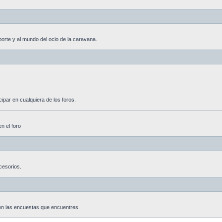
porte y al mundo del ocio de la caravana.
ipar en cualquiera de los foros.
n el foro
cesorios.
 en las encuestas que encuentres.