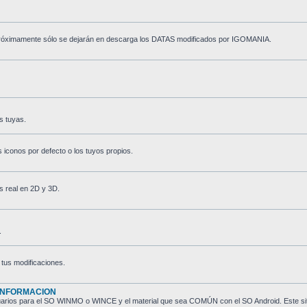
. Próximamente sólo se dejarán en descarga los DATAS modificados por IGOMANIA.
s tuyas.
s iconos por defecto o los tuyos propios.
s real en 2D y 3D.
.
tus modificaciones.
 INFORMACION
s usuarios para el SO WINMO o WINCE y el material que sea COMÚN con el SO Android. Este 