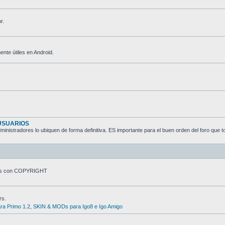
r.
nte útiles en Android.
USUARIOS
nistradores lo ubiquen de forma definitiva. ES importante para el buen orden del foro que t
ivos con COPYRIGHT
rs.
a Primo 1.2
,
SKIN & MODs para Igo8 e Igo Amigo