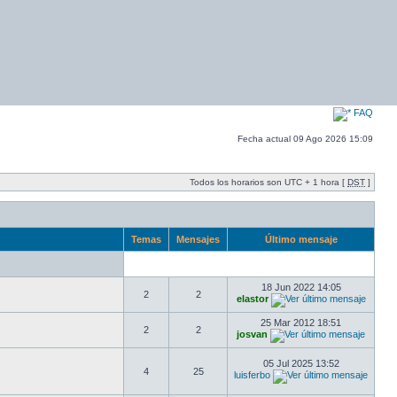
FAQ
Fecha actual 09 Ago 2026 15:09
Todos los horarios son UTC + 1 hora [
DST
]
Temas
Mensajes
Último mensaje
18 Jun 2022 14:05
2
2
elastor
25 Mar 2012 18:51
2
2
josvan
05 Jul 2025 13:52
4
25
luisferbo