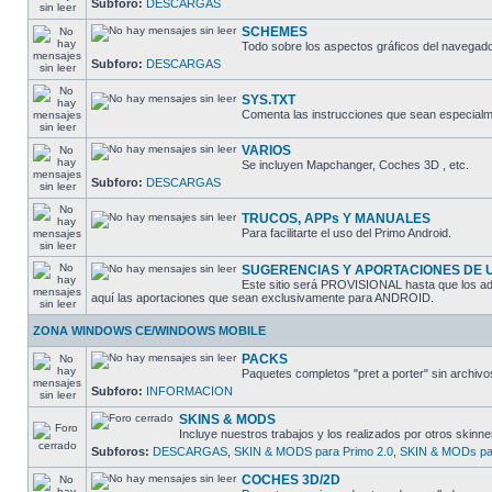
Subforo:
DESCARGAS
SCHEMES
Todo sobre los aspectos gráficos del navegado
Subforo:
DESCARGAS
SYS.TXT
Comenta las instrucciones que sean especialme
VARIOS
Se incluyen Mapchanger, Coches 3D , etc.
Subforo:
DESCARGAS
TRUCOS, APPs Y MANUALES
Para facilitarte el uso del Primo Android.
SUGERENCIAS Y APORTACIONES DE 
Este sitio será PROVISIONAL hasta que los admi
aquí las aportaciones que sean exclusivamente para ANDROID.
ZONA WINDOWS CE/WINDOWS MOBILE
PACKS
Paquetes completos "pret a porter" sin arch
Subforo:
INFORMACION
SKINS & MODS
Incluye nuestros trabajos y los realizados por otros skinne
Subforos:
DESCARGAS
,
SKIN & MODS para Primo 2.0
,
SKIN & MODs par
COCHES 3D/2D