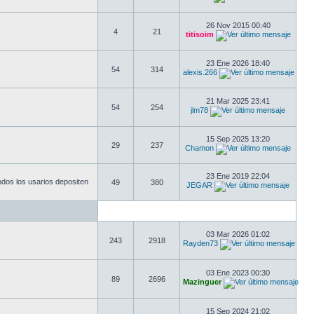
26 Nov 2015 00:40
4
21
titisoim
23 Ene 2026 18:40
54
314
alexis.266
21 Mar 2025 23:41
54
254
jlm78
15 Sep 2025 13:20
29
237
Chamon
23 Ene 2019 22:04
odos los usarios depositen
49
380
JEGAR
03 Mar 2026 01:02
243
2918
Rayden73
03 Ene 2023 00:30
89
2696
Mazinguer
15 Sep 2024 21:02