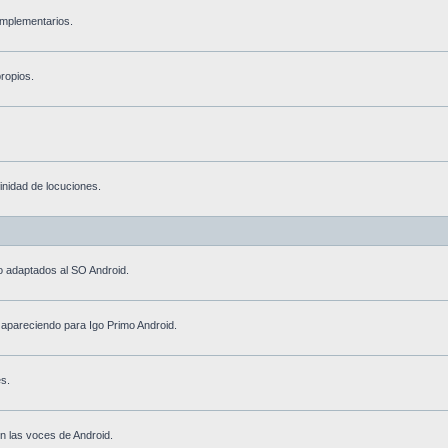
omplementarios.
ropios.
inidad de locuciones.
go adaptados al SO Android.
 apareciendo para Igo Primo Android.
es.
n las voces de Android.