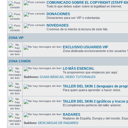
COMUNICADO SOBRE EL COPYRIGHT (STAFF IG
Todo lo que debes saber sobre la legalidad en internet.
DONACIONES
Donaciones para ser VIP o voluntarias
NOVEDADES
Creemos de tu interés la lectura de este hilo.
ZONA VIP
EXCLUSIVO USUARIOS VIP
Zona dedicada exclusivamente a los usuarios 
ZONA COMÚN
LO MÁS ESENCIAL
Te proponemos que empieces por aquí.
Subforos:
GUIAS BÁSICAS
,
VIDEO TUTORIALES
TALLER DEL SKIN 1 (lenguajes de progra
Para quien quiera aprender a hacer skins.
TALLER DEL SKIN 2 (gráficos y trucos pa
El complemento perfecto del taller anterior.
RADARES
Radares de España, Europa y del mundo. España
Subforo:
DESCARGAS DE RADARES