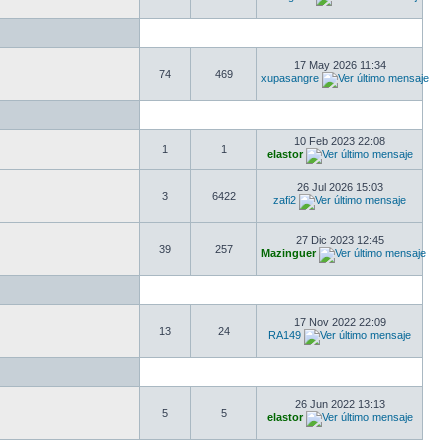
17 May 2026 11:34
74
469
xupasangre
10 Feb 2023 22:08
1
1
elastor
26 Jul 2026 15:03
3
6422
zafi2
27 Dic 2023 12:45
39
257
Mazinguer
17 Nov 2022 22:09
13
24
RA149
26 Jun 2022 13:13
5
5
elastor