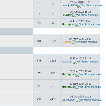
22 Jul 2018 11:35
1
51
pumuky2004
06 Jun 2022 15:13
2
2
elastor
12 Ene 2023 00:49
39
235
Mazinguer
24 May 2026 08:06
181
1657
Jaloga
26 Ene 2026 23:35
333
2832
koke137
02 Jun 2025 17:47
35
288
Mazinguer
23 Nov 2024 20:15
34
210
Mazinguer
06 Dic 2025 14:28
207
2547
rachidadam