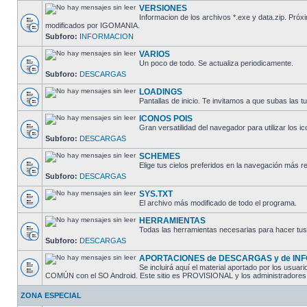
VERSIONES
Informacion de los archivos *.exe y data.zip. Pr
modificados por IGOMANIA.
Subforo:
INFORMACION
VARIOS
Un poco de todo. Se actualiza periodicamente.
Subforo:
DESCARGAS
LOADINGS
Pantallas de inicio. Te invitamos a que subas las t
ICONOS POIS
Gran versatilidad del navegador para utilizar los i
Subforo:
DESCARGAS
SCHEMES
Elige tus cielos preferidos en la navegación más r
Subforo:
DESCARGAS
SYS.TXT
El archivo más modificado de todo el programa.
HERRAMIENTAS
Todas las herramientas necesarias para hacer tus
Subforo:
DESCARGAS
APORTACIONES de DESCARGAS y de IN
Se incluirá aquí el material aportado por los usu
COMÚN con el SO Android. Este sitio es PROVISIONAL y los administradores lo
ZONA ESPECIAL