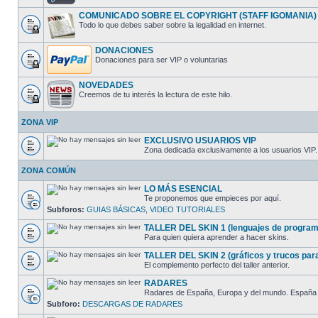
COMUNICADO SOBRE EL COPYRIGHT (STAFF IGOMANIA)
Todo lo que debes saber sobre la legalidad en internet.
DONACIONES
Donaciones para ser VIP o voluntarias
NOVEDADES
Creemos de tu interés la lectura de este hilo.
ZONA VIP
EXCLUSIVO USUARIOS VIP
Zona dedicada exclusivamente a los usuarios VIP.
ZONA COMÚN
LO MÁS ESENCIAL
Te proponemos que empieces por aquí.
Subforos:
GUIAS BÁSICAS
,
VIDEO TUTORIALES
TALLER DEL SKIN 1 (lenguajes de programac
Para quien quiera aprender a hacer skins.
TALLER DEL SKIN 2 (gráficos y trucos para 
El complemento perfecto del taller anterior.
RADARES
Radares de España, Europa y del mundo. España cl
Subforo:
DESCARGAS DE RADARES