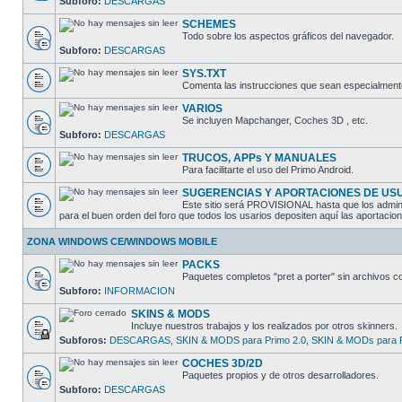
Subforo:
DESCARGAS
SCHEMES
Todo sobre los aspectos gráficos del navegador.
Subforo:
DESCARGAS
SYS.TXT
Comenta las instrucciones que sean especialmente 
VARIOS
Se incluyen Mapchanger, Coches 3D , etc.
Subforo:
DESCARGAS
TRUCOS, APPs Y MANUALES
Para facilitarte el uso del Primo Android.
SUGERENCIAS Y APORTACIONES DE US
Este sitio será PROVISIONAL hasta que los adminis
para el buen orden del foro que todos los usarios depositen aquí las aporta
ZONA WINDOWS CE/WINDOWS MOBILE
PACKS
Paquetes completos "pret a porter" sin archivo
Subforo:
INFORMACION
SKINS & MODS
Incluye nuestros trabajos y los realizados por otros skinners.
Subforos:
DESCARGAS
,
SKIN & MODS para Primo 2.0
,
SKIN & MODs para P
COCHES 3D/2D
Paquetes propios y de otros desarrolladores.
Subforo:
DESCARGAS