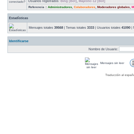
Usuarios registrados:
Bing [Bot]
,
Majestic-12 [Bot]
Referencia ::
Administradores
,
Colaboradores
,
Moderadores globales
,
M
Estadísticas
Mensajes totales
39568
| Temas totales
3333
| Usuarios totales
41090
| 
Identificarse
Nombre de Usuario:
Mensajes sin leer
Traducción al españ