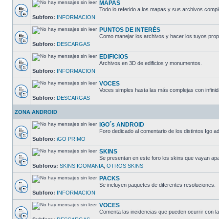
MAPAS
Todo lo referido a los mapas y sus archivos comp
Subforo:
INFORMACION
PUNTOS DE INTERÉS
Como manejar los archivos y hacer los tuyos prop
Subforo:
DESCARGAS
EDIFICIOS
Archivos en 3D de edificios y monumentos.
Subforo:
INFORMACION
VOCES
Voces simples hasta las más complejas con infinid
Subforo:
DESCARGAS
ZONA ANDROID
IGO´s ANDROID
Foro dedicado al comentario de los distintos Igo a
Subforo:
iGO PRIMO
SKINS
Se presentan en este foro los skins que vayan apa
Subforos:
SKINS IGOMANIA
,
OTROS SKINS
PACKS
Se incluyen paquetes de diferentes resoluciones.
Subforo:
INFORMACION
VOCES
Comenta las incidencias que pueden ocurrir con l