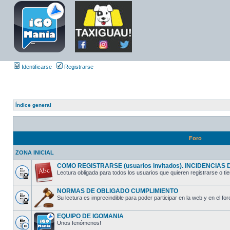
Identificarse
Registrarse
Índice general
Foro
ZONA INICIAL
COMO REGISTRARSE (usuarios invitados). INCIDENCIAS DE
Lectura obligada para todos los usuarios que quieren registrarse o tie
NORMAS DE OBLIGADO CUMPLIMIENTO
Su lectura es imprecindible para poder participar en la web y en el for
EQUIPO DE IGOMANIA
Unos fenómenos!