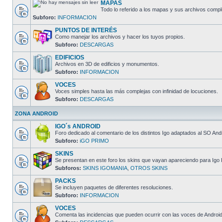
MAPAS
Todo lo referido a los mapas y sus archivos comp
Subforo:
INFORMACION
PUNTOS DE INTERÉS
Como manejar los archivos y hacer los tuyos propios.
Subforo:
DESCARGAS
EDIFICIOS
Archivos en 3D de edificios y monumentos.
Subforo:
INFORMACION
VOCES
Voces simples hasta las más complejas con infinidad de locuciones.
Subforo:
DESCARGAS
ZONA ANDROID
IGO´s ANDROID
Foro dedicado al comentario de los distintos Igo adaptados al SO And
Subforo:
iGO PRIMO
SKINS
Se presentan en este foro los skins que vayan apareciendo para Igo 
Subforos:
SKINS IGOMANIA
,
OTROS SKINS
PACKS
Se incluyen paquetes de diferentes resoluciones.
Subforo:
INFORMACION
VOCES
Comenta las incidencias que pueden ocurrir con las voces de Android