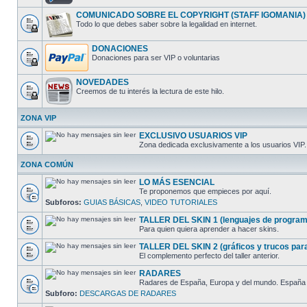
COMUNICADO SOBRE EL COPYRIGHT (STAFF IGOMANIA)
Todo lo que debes saber sobre la legalidad en internet.
DONACIONES
Donaciones para ser VIP o voluntarias
NOVEDADES
Creemos de tu interés la lectura de este hilo.
ZONA VIP
EXCLUSIVO USUARIOS VIP
Zona dedicada exclusivamente a los usuarios VIP.
ZONA COMÚN
LO MÁS ESENCIAL
Te proponemos que empieces por aquí.
Subforos:
GUIAS BÁSICAS
,
VIDEO TUTORIALES
TALLER DEL SKIN 1 (lenguajes de programac
Para quien quiera aprender a hacer skins.
TALLER DEL SKIN 2 (gráficos y trucos para 
El complemento perfecto del taller anterior.
RADARES
Radares de España, Europa y del mundo. España cl
Subforo:
DESCARGAS DE RADARES