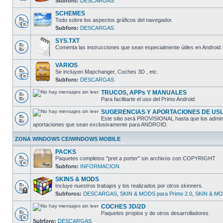
Subforo:
DESCARGAS
SCHEMES
Todo sobre los aspectos gráficos del navegador.
Subforo:
DESCARGAS
SYS.TXT
Comenta las instrucciones que sean especialmente útiles en Android.
VARIOS
Se incluyen Mapchanger, Coches 3D , etc.
Subforo:
DESCARGAS
TRUCOS, APPs Y MANUALES
Para facilitarte el uso del Primo Android.
SUGERENCIAS Y APORTACIONES DE US
Este sitio será PROVISIONAL hasta que los adminis
aportaciones que sean exclusivamente para ANDROID.
ZONA WINDOWS CE/WINDOWS MOBILE
PACKS
Paquetes completos "pret a porter" sin archivos con COPYRIGHT
Subforo:
INFORMACION
SKINS & MODS
Incluye nuestros trabajos y los realizados por otros skinners.
Subforos:
DESCARGAS
,
SKIN & MODS para Primo 2.0
,
SKIN & MOD
COCHES 3D/2D
Paquetes propios y de otros desarrolladores.
Subforo:
DESCARGAS