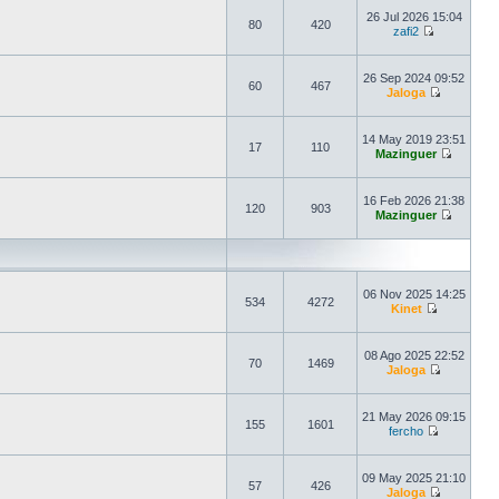
26 Jul 2026 15:04
80
420
zafi2
26 Sep 2024 09:52
60
467
Jaloga
14 May 2019 23:51
17
110
Mazinguer
16 Feb 2026 21:38
120
903
Mazinguer
06 Nov 2025 14:25
534
4272
Kinet
08 Ago 2025 22:52
70
1469
Jaloga
21 May 2026 09:15
155
1601
fercho
09 May 2025 21:10
57
426
Jaloga