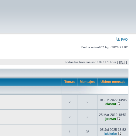
FAQ
Fecha actual 07 Ago 2026 21:02
Todos los horarios son UTC + 1 hora [
DST
]
Temas
Mensajes
Último mensaje
18 Jun 2022 14:05
2
2
elastor
25 Mar 2012 18:51
2
2
josvan
05 Jul 2025 13:52
4
25
luisferbo