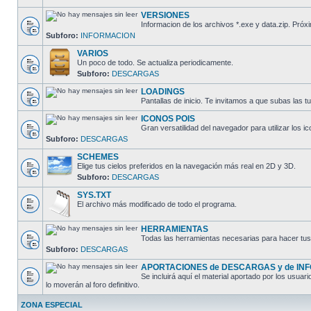
VERSIONES
Informacion de los archivos *.exe y data.zip. P
Subforo:
INFORMACION
VARIOS
Un poco de todo. Se actualiza periodicamente.
Subforo:
DESCARGAS
LOADINGS
Pantallas de inicio. Te invitamos a que subas las t
ICONOS POIS
Gran versatilidad del navegador para utilizar los i
Subforo:
DESCARGAS
SCHEMES
Elige tus cielos preferidos en la navegación más real en 2D y 3D.
Subforo:
DESCARGAS
SYS.TXT
El archivo más modificado de todo el programa.
HERRAMIENTAS
Todas las herramientas necesarias para hacer tus
Subforo:
DESCARGAS
APORTACIONES de DESCARGAS y de IN
Se incluirá aquí el material aportado por los us
lo moverán al foro definitivo.
ZONA ESPECIAL