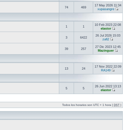
17 May 2026 11:34
74
469
xupasangre
10 Feb 2023 22:08
1
1
elastor
26 Jul 2026 15:03
3
6422
zafi2
27 Dic 2023 12:45
39
257
Mazinguer
17 Nov 2022 22:09
13
24
RA149
26 Jun 2022 13:13
5
5
elastor
Todos los horarios son UTC + 1 hora [
DST
]