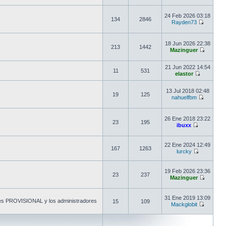
24 Feb 2026 03:18
134
2846
Rayden73
18 Jun 2026 22:38
213
1442
Mazinguer
21 Jun 2022 14:54
11
531
elastor
13 Jul 2018 02:48
19
125
nahuelfbm
26 Ene 2018 23:22
23
195
ibuxx
22 Ene 2024 12:49
167
1263
lurcky
19 Feb 2026 23:36
23
237
Mazinguer
31 Ene 2019 13:09
o es PROVISIONAL y los administradores
15
109
Mackglobit