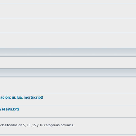
ión: ui, lua, mortscript)
el sys.txt)
asificados en 5, 13 ,15 y 16 categorías actuales.