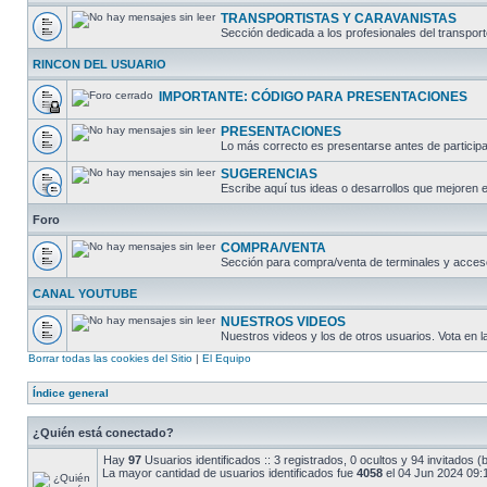
TRANSPORTISTAS Y CARAVANISTAS
Sección dedicada a los profesionales del transport
RINCON DEL USUARIO
IMPORTANTE: CÓDIGO PARA PRESENTACIONES
PRESENTACIONES
Lo más correcto es presentarse antes de participar
SUGERENCIAS
Escribe aquí tus ideas o desarrollos que mejoren e
Foro
COMPRA/VENTA
Sección para compra/venta de terminales y acces
CANAL YOUTUBE
NUESTROS VIDEOS
Nuestros videos y los de otros usuarios. Vota en 
Borrar todas las cookies del Sitio
|
El Equipo
Índice general
¿Quién está conectado?
Hay
97
Usuarios identificados :: 3 registrados, 0 ocultos y 94 invitados
La mayor cantidad de usuarios identificados fue
4058
el 04 Jun 2024 09: