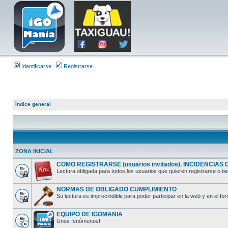
Identificarse
Registrarse
Índice general
ZONA INICIAL
COMO REGISTRARSE (usuarios invitados). INCIDENCIAS DE
Lectura obligada para todos los usuarios que quieren registrarse o tie
NORMAS DE OBLIGADO CUMPLIMIENTO
Su lectura es imprecindible para poder participar en la web y en el for
EQUIPO DE IGOMANIA
Unos fenómenos!