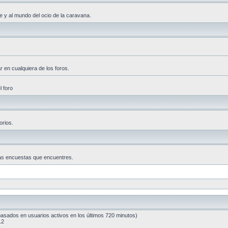
e y al mundo del ocio de la caravana.
 en cualquiera de los foros.
l foro
orios.
las encuestas que encuentres.
 (basados en usuarios activos en los últimos 720 minutos)
12