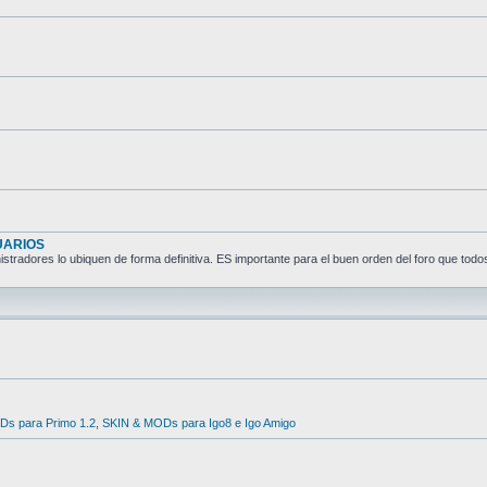
UARIOS
tradores lo ubiquen de forma definitiva. ES importante para el buen orden del foro que todos
s para Primo 1.2
,
SKIN & MODs para Igo8 e Igo Amigo