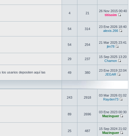
26 Nov 2015 00:40
4
21
titisoim
23 Ene 2026 18:40
54
314
alexis.266
21 Mar 2025 23:41
54
254
jlm78
15 Sep 2025 13:20
29
237
Chamon
23 Ene 2019 22:04
 los usarios depositen aquí las
49
380
JEGAR
03 Mar 2026 01:02
243
2918
Rayden73
03 Ene 2023 00:30
89
2696
Mazinguer
15 Sep 2024 21:02
25
487
Mazinguer