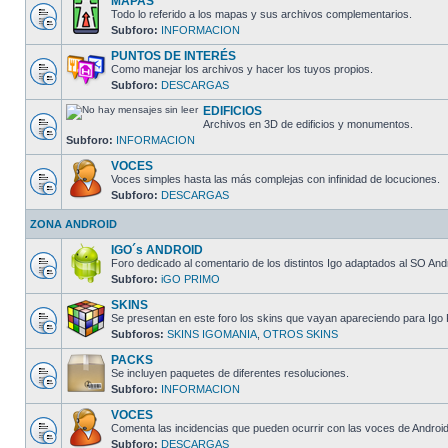
MAPAS
Todo lo referido a los mapas y sus archivos complementarios.
Subforo:
INFORMACION
PUNTOS DE INTERÉS
Como manejar los archivos y hacer los tuyos propios.
Subforo:
DESCARGAS
EDIFICIOS
Archivos en 3D de edificios y monumentos.
Subforo:
INFORMACION
VOCES
Voces simples hasta las más complejas con infinidad de locuciones.
Subforo:
DESCARGAS
ZONA ANDROID
IGO´s ANDROID
Foro dedicado al comentario de los distintos Igo adaptados al SO And
Subforo:
iGO PRIMO
SKINS
Se presentan en este foro los skins que vayan apareciendo para Igo 
Subforos:
SKINS IGOMANIA
,
OTROS SKINS
PACKS
Se incluyen paquetes de diferentes resoluciones.
Subforo:
INFORMACION
VOCES
Comenta las incidencias que pueden ocurrir con las voces de Android
Subforo:
DESCARGAS