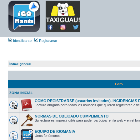
Identificarse
Registrarse
Índice general
Foro
ZONA INICIAL
COMO REGISTRARSE (usuarios invitados). INCIDENCIAS DE
Lectura obligada para todos los usuarios que quieren registrarse o tie
NORMAS DE OBLIGADO CUMPLIMIENTO
Su lectura es imprecindible para poder participar en la web y en el for
EQUIPO DE IGOMANIA
Unos fenómenos!