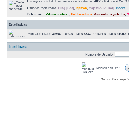
La mayor cantidad de usuarios identificados fue
4058
el 04 Jun 2024 09:
Usuarios registrados:
Bing [Bot]
,
lapizon
,
Majestic-12 [Bot]
,
modes
Referencia ::
Administradores
,
Colaboradores
,
Moderadores globales
,
M
Estadísticas
Mensajes totales
39568
| Temas totales
3333
| Usuarios totales
41090
| 
Identificarse
Nombre de Usuario:
Mensajes sin leer
Traducción al españ