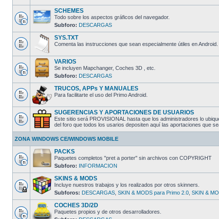
SCHEMES
Todo sobre los aspectos gráficos del navegador.
Subforo:
DESCARGAS
SYS.TXT
Comenta las instrucciones que sean especialmente útiles en Android.
VARIOS
Se incluyen Mapchanger, Coches 3D , etc.
Subforo:
DESCARGAS
TRUCOS, APPs Y MANUALES
Para facilitarte el uso del Primo Android.
SUGERENCIAS Y APORTACIONES DE USUARIOS
Este sitio será PROVISIONAL hasta que los administradores lo ubique
del foro que todos los usarios depositen aquí las aportaciones que
ZONA WINDOWS CE/WINDOWS MOBILE
PACKS
Paquetes completos "pret a porter" sin archivos con COPYRIGHT
Subforo:
INFORMACION
SKINS & MODS
Incluye nuestros trabajos y los realizados por otros skinners.
Subforos:
DESCARGAS
,
SKIN & MODS para Primo 2.0
,
SKIN & MOD
COCHES 3D/2D
Paquetes propios y de otros desarrolladores.