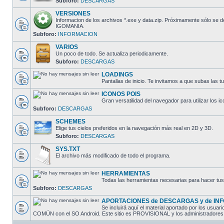
Subforo:
DESCARGAS
VERSIONES
Informacion de los archivos *.exe y data.zip. Próximamente sólo se 
IGOMANIA.
Subforo:
INFORMACION
VARIOS
Un poco de todo. Se actualiza periodicamente.
Subforo:
DESCARGAS
LOADINGS
Pantallas de inicio. Te invitamos a que subas las t
ICONOS POIS
Gran versatilidad del navegador para utilizar los i
Subforo:
DESCARGAS
SCHEMES
Elige tus cielos preferidos en la navegación más real en 2D y 3D.
Subforo:
DESCARGAS
SYS.TXT
El archivo más modificado de todo el programa.
HERRAMIENTAS
Todas las herramientas necesarias para hacer tus
Subforo:
DESCARGAS
APORTACIONES de DESCARGAS y de IN
Se incluirá aquí el material aportado por los usu
COMÚN con el SO Android. Este sitio es PROVISIONAL y los administradores lo