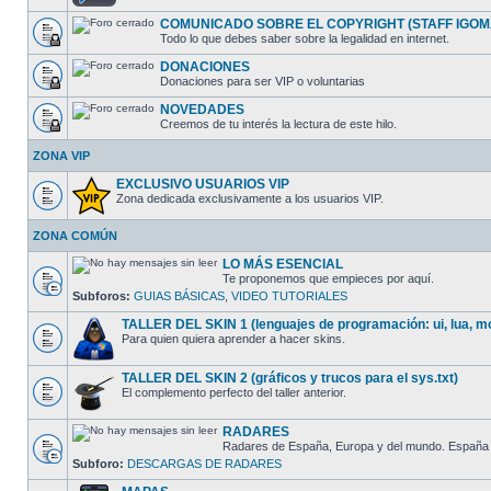
COMUNICADO SOBRE EL COPYRIGHT (STAFF IGOM
Todo lo que debes saber sobre la legalidad en internet.
DONACIONES
Donaciones para ser VIP o voluntarias
NOVEDADES
Creemos de tu interés la lectura de este hilo.
ZONA VIP
EXCLUSIVO USUARIOS VIP
Zona dedicada exclusivamente a los usuarios VIP.
ZONA COMÚN
LO MÁS ESENCIAL
Te proponemos que empieces por aquí.
Subforos:
GUIAS BÁSICAS
,
VIDEO TUTORIALES
TALLER DEL SKIN 1 (lenguajes de programación: ui, lua, mo
Para quien quiera aprender a hacer skins.
TALLER DEL SKIN 2 (gráficos y trucos para el sys.txt)
El complemento perfecto del taller anterior.
RADARES
Radares de España, Europa y del mundo. España cl
Subforo:
DESCARGAS DE RADARES