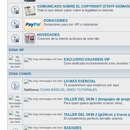
COMUNICADO SOBRE EL COPYRIGHT (STAFF IGOMAN
Todo lo que debes saber sobre la legalidad en internet.
DONACIONES
Donaciones para ser VIP o voluntarias
NOVEDADES
Creemos de tu interés la lectura de este hilo.
ZONA VIP
EXCLUSIVO USUARIOS VIP
Zona dedicada exclusivamente a los usuarios 
ZONA COMÚN
LO MÁS ESENCIAL
Te proponemos que empieces por aquí.
Subforos:
GUIAS BÁSICAS
,
VIDEO TUTORIALES
TALLER DEL SKIN 1 (lenguajes de progra
Para quien quiera aprender a hacer skins.
TALLER DEL SKIN 2 (gráficos y trucos pa
El complemento perfecto del taller anterior.
RADARES