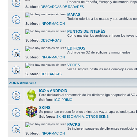
Radares de España, Europa y del mundo. España
Subforo:
DESCARGAS DE RADARES
MAPAS
Todo lo referido a los mapas y sus archivos c
Subforo:
INFORMACION
PUNTOS DE INTERÉS
Como manejar los archivos y hacer los tuyos p
Subforo:
DESCARGAS
EDIFICIOS
Archivos en 3D de edificios y monumentos.
Subforo:
INFORMACION
VOCES
Voces simples hasta las más complejas con inf
Subforo:
DESCARGAS
ZONA ANDROID
IGO´s ANDROID
Foro dedicado al comentario de los distintos Igo adaptados al SO 
Subforo:
iGO PRIMO
SKINS
Se presentan en este foro los skins que vayan apareciendo para I
Subforos:
SKINS IGOMANIA
,
OTROS SKINS
PACKS
Se incluyen paquetes de diferentes resolucion
Subforo:
INFORMACION