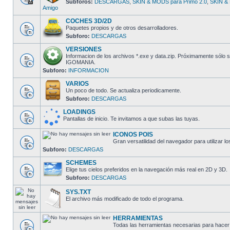
Subforos:
DESCARGAS
,
SKIN & MODS para Primo 2.0
,
SKIN & 
Amigo
COCHES 3D/2D
Paquetes propios y de otros desarrolladores.
Subforo:
DESCARGAS
VERSIONES
Informacion de los archivos *.exe y data.zip. Próximamente sólo
IGOMANIA.
Subforo:
INFORMACION
VARIOS
Un poco de todo. Se actualiza periodicamente.
Subforo:
DESCARGAS
LOADINGS
Pantallas de inicio. Te invitamos a que subas las tuyas.
ICONOS POIS
Gran versatilidad del navegador para utilizar lo
Subforo:
DESCARGAS
SCHEMES
Elige tus cielos preferidos en la navegación más real en 2D y 3D.
Subforo:
DESCARGAS
SYS.TXT
El archivo más modificado de todo el programa.
HERRAMIENTAS
Todas las herramientas necesarias para hacer 