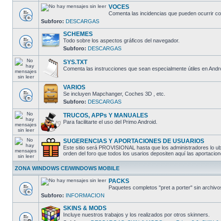
VOCES
Comenta las incidencias que pueden ocurrir co
Subforo:
DESCARGAS
SCHEMES
Todo sobre los aspectos gráficos del navegador.
Subforo:
DESCARGAS
SYS.TXT
Comenta las instrucciones que sean especialmente útiles en Andro
VARIOS
Se incluyen Mapchanger, Coches 3D , etc.
Subforo:
DESCARGAS
TRUCOS, APPs Y MANUALES
Para facilitarte el uso del Primo Android.
SUGERENCIAS Y APORTACIONES DE USUARIOS
Este sitio será PROVISIONAL hasta que los administradores lo ubi
orden del foro que todos los usarios depositen aquí las aporta
ZONA WINDOWS CE/WINDOWS MOBILE
PACKS
Paquetes completos "pret a porter" sin arch
Subforo:
INFORMACION
SKINS & MODS
Incluye nuestros trabajos y los realizados por otros skinners.