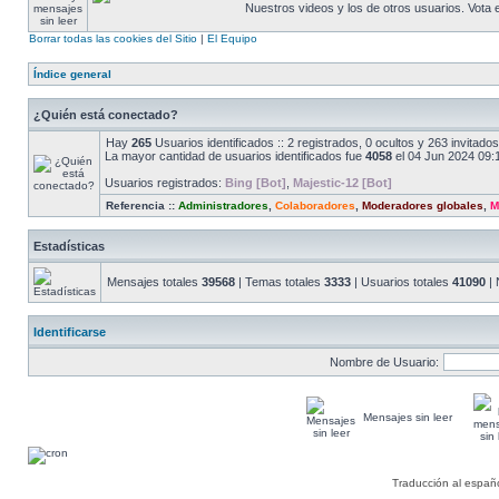
Nuestros videos y los de otros usuarios. Vota
Borrar todas las cookies del Sitio
|
El Equipo
Índice general
¿Quién está conectado?
Hay
265
Usuarios identificados :: 2 registrados, 0 ocultos y 263 invitad
La mayor cantidad de usuarios identificados fue
4058
el 04 Jun 2024 09:
Usuarios registrados:
Bing [Bot]
,
Majestic-12 [Bot]
Referencia ::
Administradores
,
Colaboradores
,
Moderadores globales
,
M
Estadísticas
Mensajes totales
39568
| Temas totales
3333
| Usuarios totales
41090
| 
Identificarse
Nombre de Usuario:
Mensajes sin leer
Traducción al españ