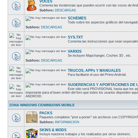
VOCES
Comenta las incidencias que pueden ocurrir con las voces de And
Subforo:
DESCARGAS
SCHEMES
Todo sobre los aspectos gráficos del navegado
Subforo:
DESCARGAS
SYS.TXT
Comenta las instrucciones que sean especialme
VARIOS
Se incluyen Mapchanger, Coches 3D , etc.
Subforo:
DESCARGAS
TRUCOS, APPs Y MANUALES
Para facilitarte el uso del Primo Android.
SUGERENCIAS Y APORTACIONES DE 
Este sitio será PROVISIONAL hasta que los adm
importante para el buen orden del foro que todos los usarios depositen aq
ANDROID.
ZONA WINDOWS CE/WINDOWS MOBILE
PACKS
Paquetes completos "pret a porter" sin archivos con COPYRIGH
Subforo:
INFORMACION
SKINS & MODS
Incluye nuestros trabajos y los realizados por otros skinners.