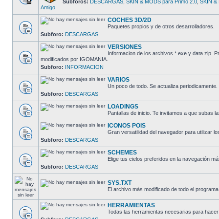
Subforos:
DESCARGAS
,
SKIN & MODS para Primo 2.0
,
SKIN & 
Amigo
COCHES 3D/2D
Paquetes propios y de otros desarrolladores.
Subforo:
DESCARGAS
VERSIONES
Informacion de los archivos *.exe y data.zip.
modificados por IGOMANIA.
Subforo:
INFORMACION
VARIOS
Un poco de todo. Se actualiza periodicamente.
Subforo:
DESCARGAS
LOADINGS
Pantallas de inicio. Te invitamos a que subas la
ICONOS POIS
Gran versatilidad del navegador para utilizar lo
Subforo:
DESCARGAS
SCHEMES
Elige tus cielos preferidos en la navegación má
Subforo:
DESCARGAS
SYS.TXT
El archivo más modificado de todo el programa
HERRAMIENTAS
Todas las herramientas necesarias para hacer 