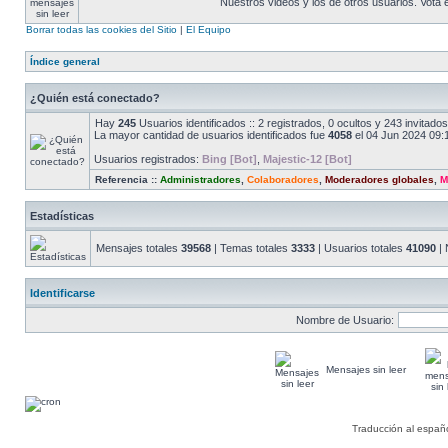
Nuestros videos y los de otros usuarios. Vota
Borrar todas las cookies del Sitio
|
El Equipo
Índice general
¿Quién está conectado?
Hay
245
Usuarios identificados :: 2 registrados, 0 ocultos y 243 invitad
La mayor cantidad de usuarios identificados fue
4058
el 04 Jun 2024 09:
Usuarios registrados:
Bing [Bot]
,
Majestic-12 [Bot]
Referencia ::
Administradores
,
Colaboradores
,
Moderadores globales
,
M
Estadísticas
Mensajes totales
39568
| Temas totales
3333
| Usuarios totales
41090
| 
Identificarse
Nombre de Usuario:
Mensajes sin leer
Traducción al españ