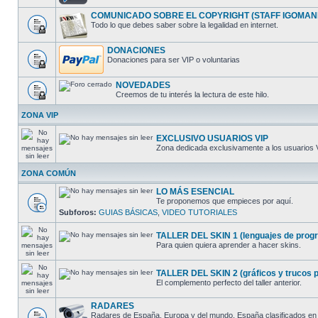
COMUNICADO SOBRE EL COPYRIGHT (STAFF IGOMAN
Todo lo que debes saber sobre la legalidad en internet.
DONACIONES
Donaciones para ser VIP o voluntarias
NOVEDADES
Creemos de tu interés la lectura de este hilo.
ZONA VIP
EXCLUSIVO USUARIOS VIP
Zona dedicada exclusivamente a los usuarios 
ZONA COMÚN
LO MÁS ESENCIAL
Te proponemos que empieces por aquí.
Subforos:
GUIAS BÁSICAS
,
VIDEO TUTORIALES
TALLER DEL SKIN 1 (lenguajes de progra
Para quien quiera aprender a hacer skins.
TALLER DEL SKIN 2 (gráficos y trucos pa
El complemento perfecto del taller anterior.
RADARES
Radares de España, Europa y del mundo. España clasificados en 5