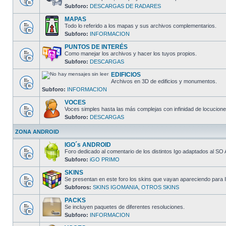
Subforo:
DESCARGAS DE RADARES
MAPAS
Todo lo referido a los mapas y sus archivos complementarios.
Subforo:
INFORMACION
PUNTOS DE INTERÉS
Como manejar los archivos y hacer los tuyos propios.
Subforo:
DESCARGAS
EDIFICIOS
Archivos en 3D de edificios y monumentos.
Subforo:
INFORMACION
VOCES
Voces simples hasta las más complejas con infinidad de locucione
Subforo:
DESCARGAS
ZONA ANDROID
IGO´s ANDROID
Foro dedicado al comentario de los distintos Igo adaptados al SO 
Subforo:
iGO PRIMO
SKINS
Se presentan en este foro los skins que vayan apareciendo para I
Subforos:
SKINS IGOMANIA
,
OTROS SKINS
PACKS
Se incluyen paquetes de diferentes resoluciones.
Subforo:
INFORMACION